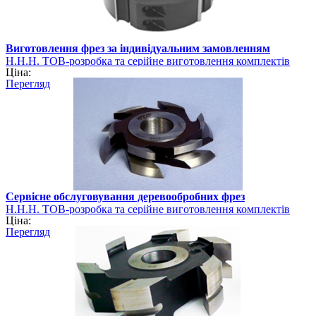
Виготовлення фрез за індивідуальним замовленням
Н.Н.Н. ТОВ-розробка та серійне виготовлення комплектів
Ціна:
фрез
Перегляд
Сервісне обслуговування деревообробних фрез
Н.Н.Н. ТОВ-розробка та серійне виготовлення комплектів
Ціна:
фрез
Перегляд