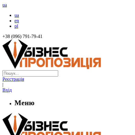
ua
ua
en
pl
+38 (096) 791-79-41
Реєстрація
|
Вхід
Меню