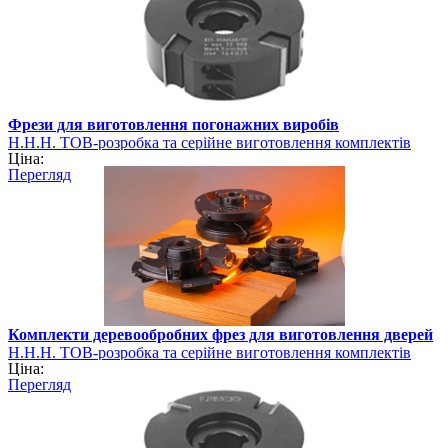
Фрези для виготовлення погонажних виробів
Н.Н.Н. ТОВ-розробка та серійне виготовлення комплектів
Ціна:
фрез
Перегляд
Комплекти деревообробних фрез для виготовлення дверей
Н.Н.Н. ТОВ-розробка та серійне виготовлення комплектів
Ціна:
фрез
Перегляд