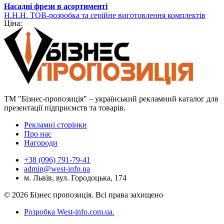
Насадні фрези в асортименті
Н.Н.Н. ТОВ-розробка та серійне виготовлення комплектів
Ціна:
фрез
ТМ "Бізнес-пропозиція" – український рекламний каталог для
презентації підприємств та товарів.
Рекламні сторінки
Про нас
Нагороди
+38 (096) 791-79-41
admin@west-info.ua
м. Львів, вул. Городоцька, 174
© 2026 Бізнес пропозиція. Всі права захищено
Розробка West-info.com.ua
.