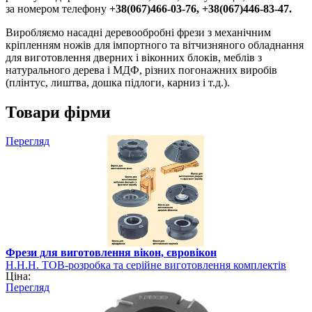
за номером телефону
+38(067)466-03-76, +38(067)446-83-47.
Виробляємо насадні деревообробні фрези з механічним
кріпленням ножів для імпортного та вітчизняного обладнання
для виготовлення дверних і віконних блоків, меблів з
натурального дерева і МДФ, різних погонажних виробів
(плінтус, лиштва, дошка підлоги, карниз і т.д.).
Товари фірми
Перегляд
Фрези для виготовлення вікон, євровікон
Н.Н.Н. ТОВ-розробка та серійне виготовлення комплектів
Ціна:
фрез
Перегляд