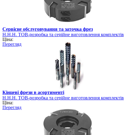
Сервісне обслуговування та заточка фрез
Н.Н.Н. ТОВ-розробка та серійне виготовлення комплектів
Ціна:
фрез
Перегляд
Кінцеві фрези в асортименті
Н.Н.Н. ТОВ-розробка та серійне виготовлення комплектів
Ціна:
фрез
Перегляд