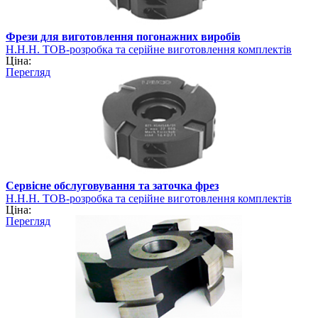
Фрези для виготовлення погонажних виробів
Н.Н.Н. ТОВ-розробка та серійне виготовлення комплектів
Ціна:
фрез
Перегляд
Сервісне обслуговування та заточка фрез
Н.Н.Н. ТОВ-розробка та серійне виготовлення комплектів
Ціна:
фрез
Перегляд