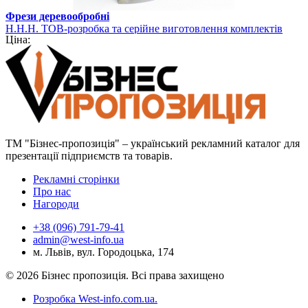
Фрези деревообробні
Н.Н.Н. ТОВ-розробка та серійне виготовлення комплектів
Ціна:
фрез
ТМ "Бізнес-пропозиція" – український рекламний каталог для
презентації підприємств та товарів.
Рекламні сторінки
Про нас
Нагороди
+38 (096) 791-79-41
admin@west-info.ua
м. Львів, вул. Городоцька, 174
© 2026 Бізнес пропозиція. Всі права захищено
Розробка West-info.com.ua
.