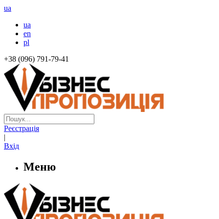
ua
ua
en
pl
+38 (096) 791-79-41
Реєстрація
|
Вхід
Меню