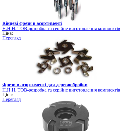
Кінцеві фрези в асортименті
Н.Н.Н. ТОВ-розробка та серійне виготовлення комплектів
Ціна:
фрез
Перегляд
Фрези в асортименті для деревообробки
Н.Н.Н. ТОВ-розробка та серійне виготовлення комплектів
Ціна:
фрез
Перегляд