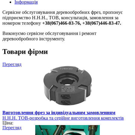
Інформація
Сервісне обслуговування деревообробних фрез, пропонує
підприємство Н.Н.Н., ТОВ, консультація, замовлення за
номером телефону
+38(067)466-03-76, +38(067)446-83-47.
Виконуємо сервісне обслуговування і ремонт
деревообробного інструменту.
Товари фірми
Перегляд
Виготовлення фрез за індивідуальним замовленням
Н.Н.Н. ТОВ-розробка та серійне виготовлення комплектів
Ціна:
фрез
Перегляд