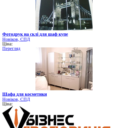
Фотодрук на склі для шаф купе
Новіков, СПД
Ціна:
Перегляд
Шафа для косметики
Новіков, СПД
Ціна: