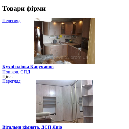
Товари фірми
Перегляд
Кухні плівка Капуччино
Новіков, СПД
Ціна:
Перегляд
Вітальня кімната, ДСП Явір