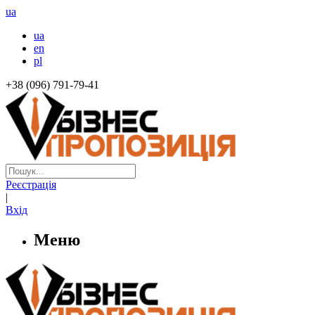
ua
ua
en
pl
+38 (096) 791-79-41
Реєстрація
|
Вхід
Меню