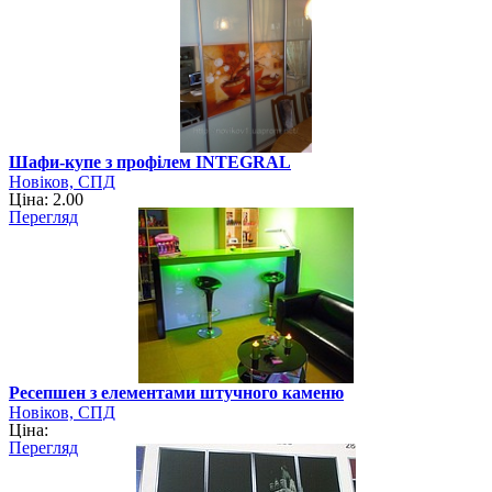
Шафи-купе з профілем INTEGRAL
Новіков, СПД
Ціна: 2.00
Перегляд
Ресепшен з елементами штучного каменю
Новіков, СПД
Ціна:
Перегляд