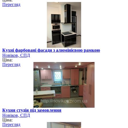
Перегляд
Кухні фарбовані фасади з алюмінієвою рамкою
Новіков, СПД
Ціна:
Перегляд
Кухня студія під замовлення
Новіков, СПД
Ціна:
Перегляд