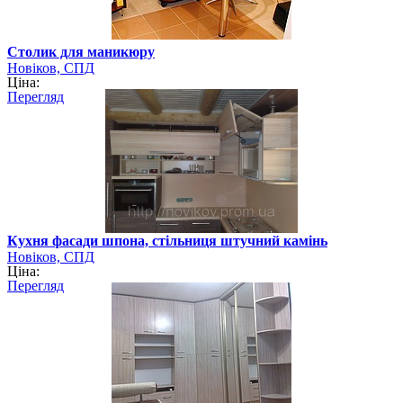
Столик для маникюру
Новіков, СПД
Ціна:
Перегляд
Кухня фасади шпона, стільниця штучний камінь
Новіков, СПД
Ціна:
Перегляд