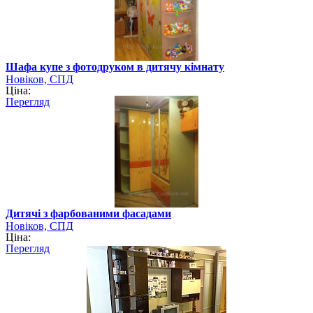
Шафа купе з фотодруком в дитячу кімнату
Новіков, СПД
Ціна:
Перегляд
Дитячі з фарбованими фасадами
Новіков, СПД
Ціна:
Перегляд