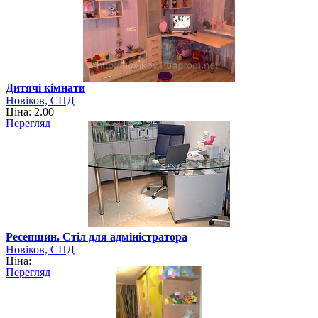
Дитячі кімнати
Новіков, СПД
Ціна: 2.00
Перегляд
Ресепшин. Стіл для адміністратора
Новіков, СПД
Ціна:
Перегляд