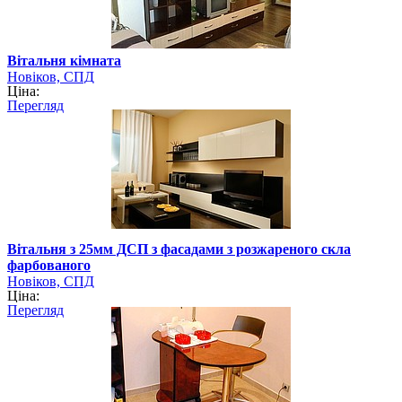
Вітальня кімната
Новіков, СПД
Ціна:
Перегляд
Вітальня з 25мм ДСП з фасадами з розжареного скла
фарбованого
Новіков, СПД
Ціна:
Перегляд