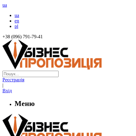
ua
ua
en
pl
+38 (096) 791-79-41
Реєстрація
|
Вхід
Меню