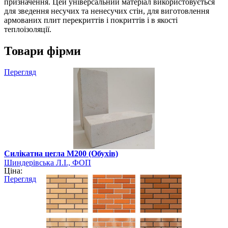
призначення. Цей універсальний матеріал використовується
для зведення несучих та ненесучих стін, для виготовлення
армованих плит перекриттів і покриттів і в якості
теплоізоляції.
Товари фірми
Перегляд
Силікатна цегла М200 (Обухів)
Шиндерівська Л.І., ФОП
Ціна:
Перегляд