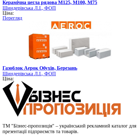
Керамічна цегла рядова М125, М100, М75
Шиндерівська Л.І., ФОП
Ціна:
Перегляд
Газоблок Аерок Обухів, Березань
Шиндерівська Л.І., ФОП
Ціна:
ТМ "Бізнес-пропозиція" – український рекламний каталог для
презентації підприємств та товарів.