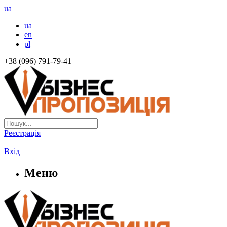
ua
ua
en
pl
+38 (096) 791-79-41
Реєстрація
|
Вхід
Меню