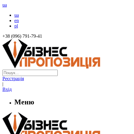
ua
ua
en
pl
+38 (096) 791-79-41
Реєстрація
|
Вхід
Меню