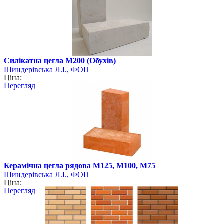
Силікатна цегла М200 (Обухів)
Шиндерівська Л.І., ФОП
Ціна:
Перегляд
Керамічна цегла рядова М125, М100, М75
Шиндерівська Л.І., ФОП
Ціна:
Перегляд