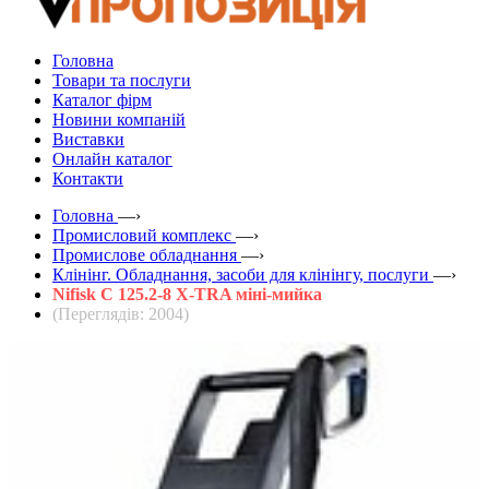
Головна
Товари та послуги
Каталог фірм
Новини компаній
Виставки
Онлайн каталог
Контакти
Головна
—›
Промисловий комплекс
—›
Промислове обладнання
—›
Клінінг. Обладнання, засоби для клінінгу, послуги
—›
Nifisk C 125.2-8 X-TRA міні-мийка
(Переглядів: 2004)