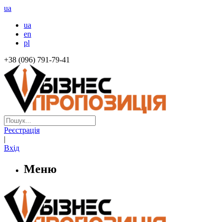
ua
ua
en
pl
+38 (096) 791-79-41
Реєстрація
|
Вхід
Меню