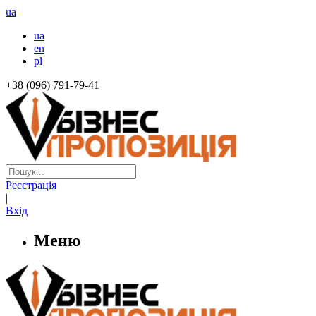
ua
ua
en
pl
+38 (096) 791-79-41
Реєстрація
|
Вхід
Меню