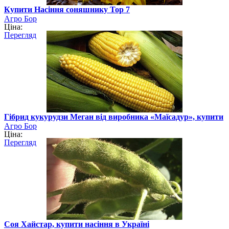
Купити Насіння соняшнику Тор 7
Агро Бор
Ціна:
Перегляд
Гібрид кукурудзи Меган від виробника «Маїсадур», купити
Агро Бор
Ціна:
Перегляд
Соя Хайстар, купити насіння в Україні