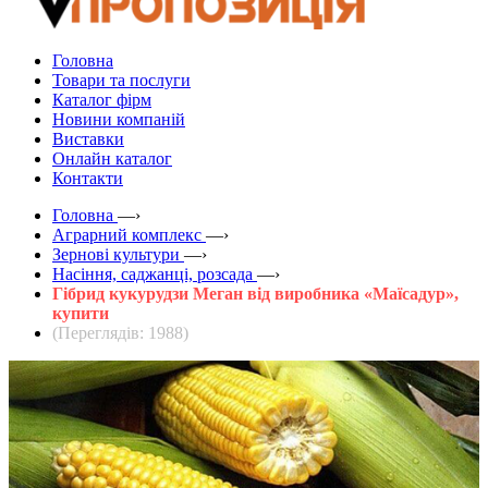
Головна
Товари та послуги
Каталог фірм
Новини компаній
Виставки
Онлайн каталог
Контакти
Головна
—›
Аграрний комплекс
—›
Зернові культури
—›
Насіння, саджанці, розсада
—›
Гібрид кукурудзи Меган від виробника «Маїсадур»,
купити
(Переглядів: 1988)