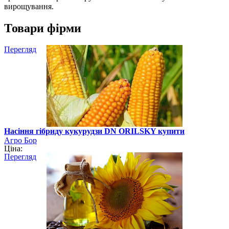
вирощування.
Товари фірми
Перегляд
Насіння гібриду кукурудзи DN ORILSKY купити
Агро Бор
Ціна:
Перегляд