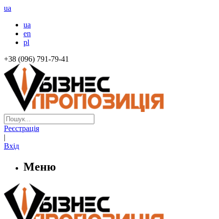
ua
ua
en
pl
+38 (096) 791-79-41
Реєстрація
|
Вхід
Меню