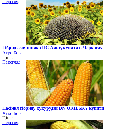
Перегляд
Гібрид соняшника НС Аякс, купити в Черкасах
Агро Бор
Ціна:
Перегляд
Насіння гібриду кукурудзи DN ORILSKY купити
Агро Бор
Ціна:
Перегляд