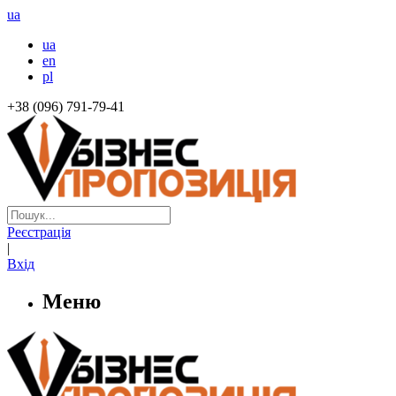
ua
ua
en
pl
+38 (096) 791-79-41
Реєстрація
|
Вхід
Меню