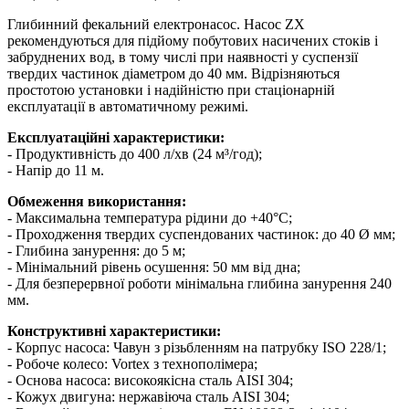
Глибинний фекальний електронасос. Насос ZX
рекомендуються для підйому побутових насичених стоків і
забруднених вод, в тому числі при наявності у суспензії
твердих частинок діаметром до 40 мм. Відрізняються
простотою установки і надійністю при стаціонарній
експлуатації в автоматичному режимі.
Експлуатаційні характеристики:
- Продуктивність до 400 л/хв (24 м³/год);
- Напір до 11 м.
Обмеження використання:
- Максимальна температура рідини до +40°C;
- Проходження твердих суспендованих частинок: до 40 Ø мм;
- Глибина занурення: до 5 м;
- Мінімальний рівень осушення: 50 мм від дна;
- Для безперервної роботи мінімальна глибина занурення 240
мм.
Конструктивні характеристики:
- Корпус насоса: Чавун з різьбленням на патрубку ISO 228/1;
- Робоче колесо: Vortex з технополімера;
- Основа насоса: високоякісна сталь AISI 304;
- Кожух двигуна: нержавіюча сталь AISI 304;