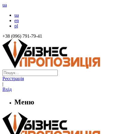
ua
ua
en
pl
+38 (096) 791-79-41
Реєстрація
|
Вхід
Меню