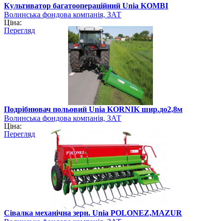
Культиватор багатоопераційний Unia KOMBI
Волинська фондова компанія, ЗАТ
Ціна:
Перегляд
Подрібнювач польовий Unia KORNIK шир.до2,8м
Волинська фондова компанія, ЗАТ
Ціна:
Перегляд
Сівалка механічна зерн. Unia POLONEZ,MAZUR