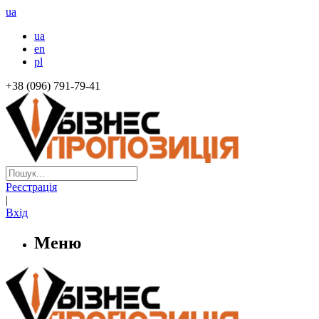
ua
ua
en
pl
+38 (096) 791-79-41
Реєстрація
|
Вхід
Меню