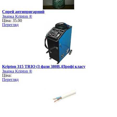
Спрей антипригарний
Зварка Kripton ®
Ціна: 35.00
Перегляд
Kripton 315 TRIO (3 фази 380В.)Профі класу
Зварка Kripton ®
Ціна:
Перегляд