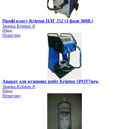
Профі класу Kripton ПДГ 252 (3 фази 380В.)
Зварка Kripton ®
Ціна:
Перегляд
Апарат для кузовних робіт Kripton SPOT7new
Зварка Kripton ®
Ціна:
Перегляд