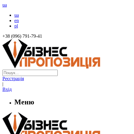
ua
ua
en
pl
+38 (096) 791-79-41
Реєстрація
|
Вхід
Меню