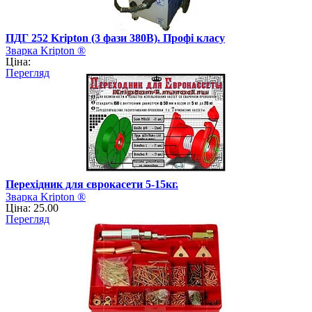
ПДГ 252 Kripton (3 фази 380В). Профі класу
Зварка Kripton ®
Ціна:
Перегляд
Перехідник для єврокасети 5-15кг.
Зварка Kripton ®
Ціна: 25.00
Перегляд