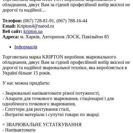
обладнання, дякує Вам за гідний професійний вибір якісної не
дорогої та надійної…
Телефон:
(067) 728-81-91, (067) 788-16-44
Email:
Kripton4@narod.ru
Веб сайт:
kripton.ua
Адреса:
м. Харків, Авторинок ЛОСК, Павільйон 85
Інформація
Торговельна марка KRIPTON виробник зварювального
обладнання, дякує Вам за гідний професійний вибір якісної не
дорогої та надійної зварювальної техніки, яка виробляється в
Україні більше 15 років.
У нас можна придбати:
- Зварювальні напівавтомати різної потужності,
- Апарати для точкового зварювання, стаціонарні і для
однобічного точкового зварювання,
- Споттери для рихтування сталі,
- Витратні матеріали і супутні товари по зварці.
= ЗВАРЮВАЛЬНЕ УСТАТКУВАННЯ
- Напівавтомати