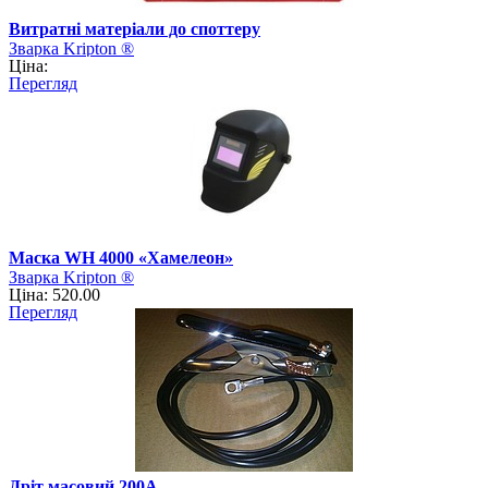
Витратні матеріали до споттеру
Зварка Kripton ®
Ціна:
Перегляд
Маска WH 4000 «Хамелеон»
Зварка Kripton ®
Ціна: 520.00
Перегляд
Дріт масовий 200А