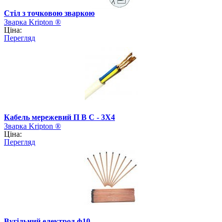
Стіл з точковою зваркою
Зварка Kripton ®
Ціна:
Перегляд
Кабель мережевий П В С - 3Х4
Зварка Kripton ®
Ціна:
Перегляд
Вугільний електрод ф10