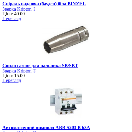
Спіраль падаюча (бауден) біла BINZEL
Зварка Kripton ®
Ціна: 40.00
Перегляд
Сопло газове для пальника SB/SBT
Зварка Kripton ®
Ціна: 15.00
Перегляд
Автоматичний вимикач АВВ S203 B 63А