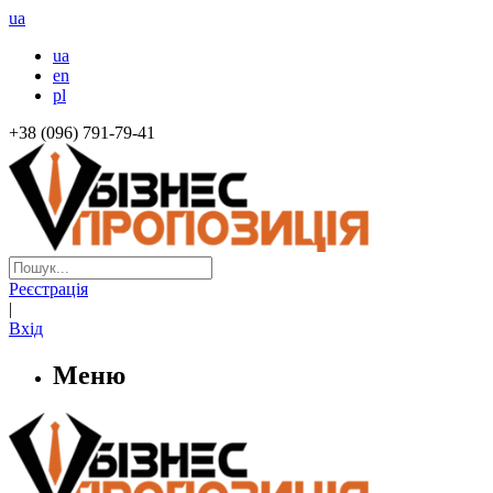
ua
ua
en
pl
+38 (096) 791-79-41
Реєстрація
|
Вхід
Меню