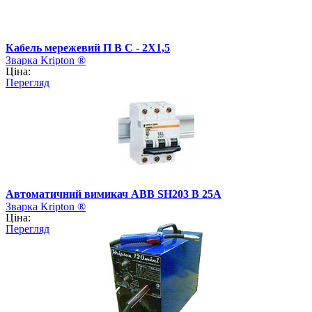
Кабель мережевий П В С - 2Х1,5
Зварка Kripton ®
Ціна:
Перегляд
Автоматичний вимикач АВВ SH203 B 25А
Зварка Kripton ®
Ціна:
Перегляд