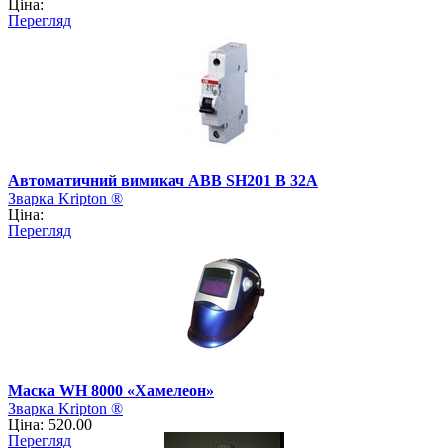
Ціна:
Перегляд
Автоматичний вимикач АВВ SH201 B 32А
Зварка Kripton ®
Ціна:
Перегляд
Маска WH 8000 «Хамелеон»
Зварка Kripton ®
Ціна: 520.00
Перегляд