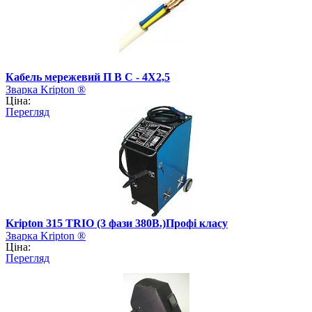
Кабель мережевий П В С - 4Х2,5
Зварка Kripton ®
Ціна:
Перегляд
Kripton 315 TRIO (3 фази 380В.)Профі класу
Зварка Kripton ®
Ціна:
Перегляд