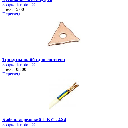
Зварка Kripton ®
Ціна: 15.00
Перегляд
Трикутна шайба для споттера
Зварка Kripton ®
Ціна: 108.00
Перегляд
Кабель мережевий П В С - 4Х4
Зварка Kripton ®