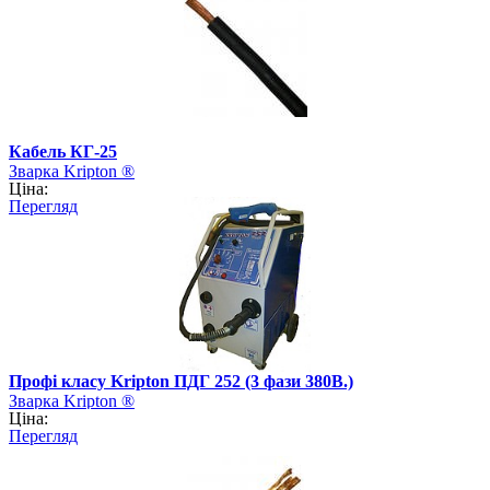
Кабель КГ-25
Зварка Kripton ®
Ціна:
Перегляд
Профі класу Kripton ПДГ 252 (3 фази 380В.)
Зварка Kripton ®
Ціна:
Перегляд