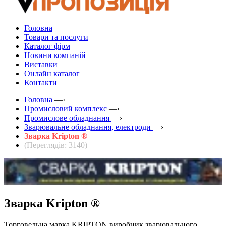
Головна
Товари та послуги
Каталог фірм
Новини компаній
Виставки
Онлайн каталог
Контакти
Головна
—›
Промисловий комплекс
—›
Промислове обладнання
—›
Зварювальне обладнання, електроди
—›
Зварка Kripton ®
(Переглядів: 3140)
Зварка Kripton ®
Торговельна марка KRIPTON виробник зварювального