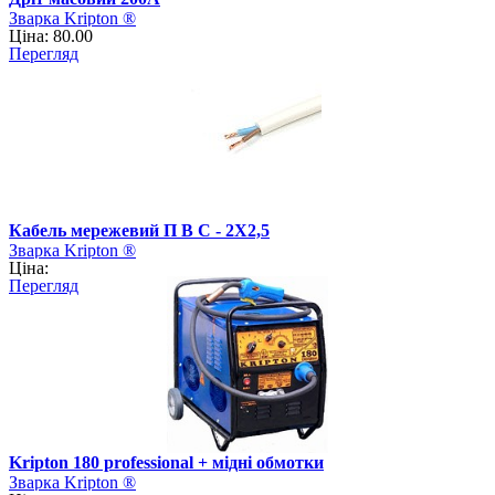
Зварка Kripton ®
Ціна: 80.00
Перегляд
Кабель мережевий П В С - 2Х2,5
Зварка Kripton ®
Ціна:
Перегляд
Kripton 180 professional + мідні обмотки
Зварка Kripton ®