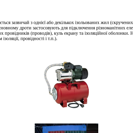
ться зазвичай з однієї або декількох ізольованих жил (скручених 
основному дроти застосовують для підключення різноманітних ел
 провідників (проводів), куль екрану та ізоляційної оболонки. Н
золяції, провідності і т.п.).