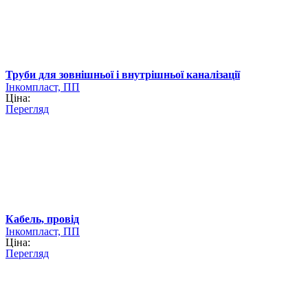
Труби для зовнішньої і внутрішньої каналізації
Інкомпласт, ПП
Ціна:
Перегляд
Кабель, провід
Інкомпласт, ПП
Ціна:
Перегляд