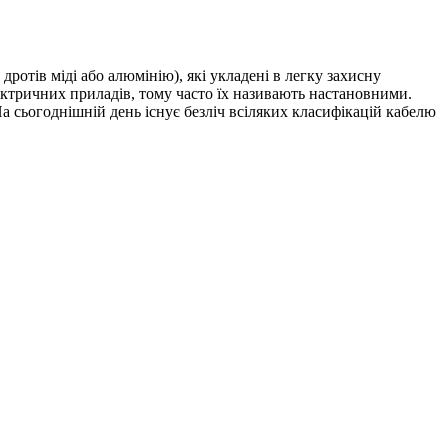
дротів міді або алюмінію), які укладені в легку захисну
ектричних приладів, тому часто їх називають настановними.
а сьогоднішній день існує безліч всіляких класифікацій кабелю