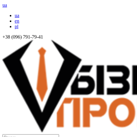
ua
ua
en
pl
+38 (096) 791-79-41