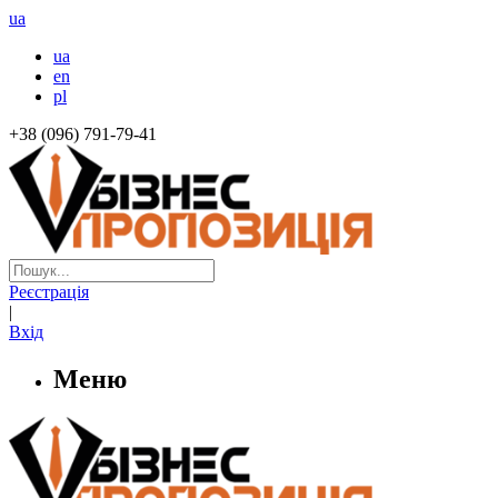
ua
ua
en
pl
+38 (096) 791-79-41
Реєстрація
|
Вхід
Меню