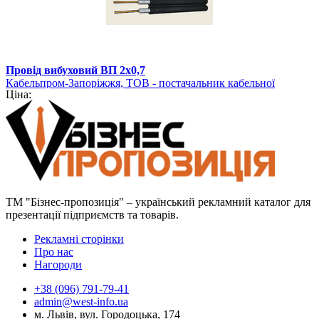
Провід вибуховий ВП 2х0,7
Кабельпром-Запоріжжя, ТОВ - постачальник кабельної
Ціна:
продукції
ТМ "Бізнес-пропозиція" – український рекламний каталог для
презентації підприємств та товарів.
Рекламні сторінки
Про нас
Нагороди
+38 (096) 791-79-41
admin@west-info.ua
м. Львів, вул. Городоцька, 174