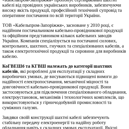
кабелі від провідних українських виробників, забезпечуючи
високу якість продукції, професійний технічний супровід та
оперативне постачання по всій території України.
ТОВ «Кабельпром-Запоріжжя», засноване у 2010 році, є
надійним постачальником кабельно-провідникової продукції
та офіційним представником кількох кабельних заводів
України. Компанія спеціалізується на постачанні силових,
контрольних, шахтних, гнучких та спеціалізованих кабелів, а
також електротехнічної продукції та сировини для виробників
кабелю.
КоГВЕШб та КГВШ належать до категорії шахтних
кабелів
, які розроблені для експлуатації у складних
виробничих умовах, де висуваються підвищені вимоги до
надійності електропостачання, механічної міцності та
довговічності кабельно-провідникової продукції. Вони
застосовуються для підключення спеціалізованого обладнання,
електроустановок, механізмів і технологічних комплексів, що
використовуються у гірничодобувній промисловості та
суміжних галузях.
Завдяки своїй конструкції шахтні кабелі забезпечують
стабільну передачу електроенергії та надійну роботу
обладнання навіть у складних умовах експлуатації. Якісні