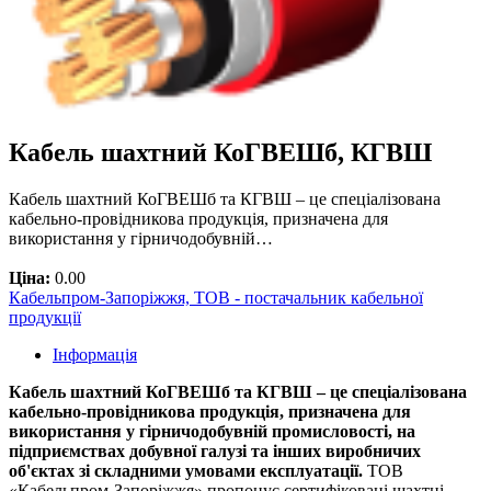
Кабель шахтний КоГВЕШб, КГВШ
Кабель шахтний КоГВЕШб та КГВШ – це спеціалізована
кабельно-провідникова продукція, призначена для
використання у гірничодобувній…
Ціна:
0.00
Кабельпром-Запоріжжя, ТОВ - постачальник кабельної
продукції
Інформація
Кабель шахтний КоГВЕШб та КГВШ – це спеціалізована
кабельно-провідникова продукція, призначена для
використання у гірничодобувній промисловості, на
підприємствах добувної галузі та інших виробничих
об'єктах зі складними умовами експлуатації.
ТОВ
«Кабельпром-Запоріжжя» пропонує сертифіковані шахтні