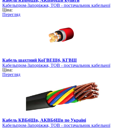
Кабель КВБбШв, АКВБбШв купити
Кабельпром-Запоріжжя, ТОВ - постачальник кабельної
Ціна:
продукції
Перегляд
Кабель шахтний КоГВЕШб, КГВШ
Кабельпром-Запоріжжя, ТОВ - постачальник кабельної
Ціна:
продукції
Перегляд
Кабель КВБбШв, АКВБбШв по Україні
Кабельпром-Запоріжжя, ТОВ - постачальник кабельної