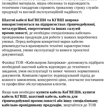
ізоляційні матеріали, міцна оболонка та відповідність
технічним стандартам сприяють тривалому строку служби
продукції та високій експлуатаційній надійності.
Шахтні кабелі КоГВЕШб та КГВШ широко
використовуються на підприємствах гірничодобувної,
металургійної, енергетичної та інших галузей
промисловості
, де необхідна спеціалізована кабельно-
провідникова продукція для роботи у важких виробничих
умовах. Перед вибором конкретної марки кабелю
рекомендується враховувати технічні характеристики
обладнання, умови експлуатації та вимоги проєктної
документації.
Фахівці ТОВ «Кабельпром-Запоріжжя» допоможуть підібрати
необхідний шахтний кабель відповідно до технічного
завдання, умов експлуатації та вимог чинних нормативних
документів. Компанія гарантує індивідуальний підхід до
кожного замовлення, конкурентні ціни, своєчасне постачання
та професійне обслуговування клієнтів.
Якщо вам необхідно
купити кабель КоГВЕШб, купити
кабель КГВШ, шахтний кабель, кабель для
гірничодобувної промисловості або іншу спеціалізовану
кабельно-провідникову продукцію
, звертайтеся до ТОВ