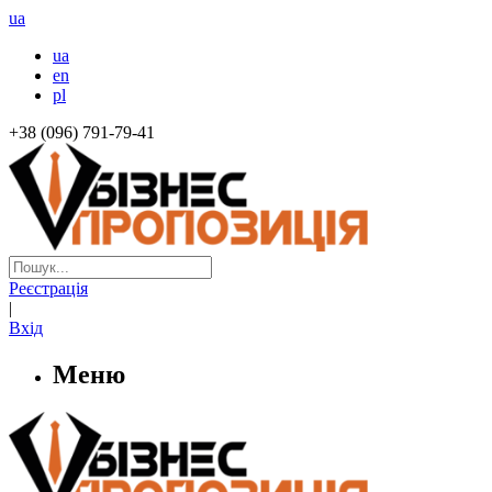
ua
ua
en
pl
+38 (096) 791-79-41
Реєстрація
|
Вхід
Меню