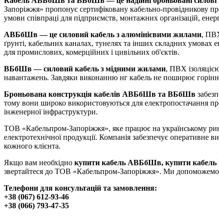
Кабель АВБбШв та ВБбШв — це надійні броньовані силові каб
Запоріжжя» пропонує сертифіковану кабельно-провідникову прод
умови співпраці для підприємств, монтажних організацій, енер
АВБбШв — це силовий кабель з алюмінієвими жилами
, ПВ
ґрунті, кабельних каналах, тунелях та інших складних умовах
для промислових, комерційних і цивільних об'єктів.
ВБбШв — силовий кабель з мідними жилами
, ПВХ ізоляціє
навантажень. Завдяки виконанню нг кабель не поширює горінн
Броньована конструкція кабелів АВБбШв та ВБбШв
забезп
тому вони широко використовуються для електропостачання про
інженерної інфраструктури.
ТОВ «Кабельпром-Запоріжжя», яке працює на українському ринк
електротехнічної продукції. Компанія забезпечує оперативне ви
кожного клієнта.
Якщо вам необхідно
купити кабель АВБбШв, купити кабель В
звертайтеся до ТОВ «Кабельпром-Запоріжжя». Ми допоможемо пі
Телефони для консультацій та замовлення:
+38 (067) 612-93-46
+38 (066) 793-47-35