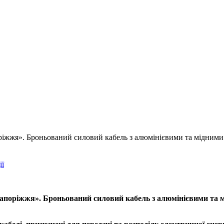
іжжя». Броньований силовий кабель з алюмінієвими та мідни
ії
ріжжя». Броньований силовий кабель з алюмінієвими та мід