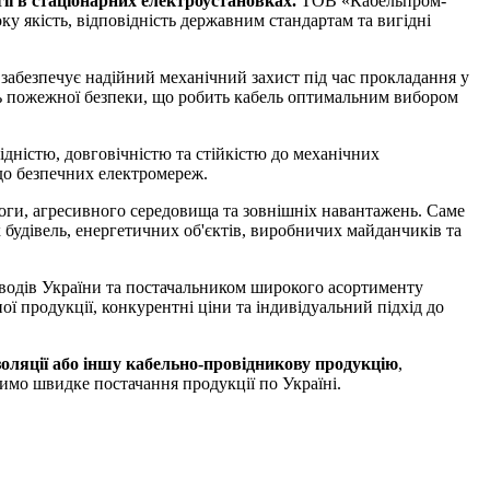
ії в стаціонарних електроустановках.
ТОВ «Кабельпром-
 якість, відповідність державним стандартам та вигідні
абезпечує надійний механічний захист під час прокладання у
ень пожежної безпеки, що робить кабель оптимальним вибором
дністю, довговічністю та стійкістю до механічних
до безпечних електромереж.
оги, агресивного середовища та зовнішніх навантажень. Саме
будівель, енергетичних об'єктів, виробничих майданчиків та
аводів України та постачальником широкого асортименту
ї продукції, конкурентні ціни та індивідуальний підхід до
ляції або іншу кабельно-провідникову продукцію
,
имо швидке постачання продукції по Україні.