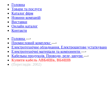
Головна
Товари та послуги
Каталог фірм
Новини компаній
Виставки
Онлайн каталог
Контакти
Головна
—›
Промисловий комплекс
—›
Електротехнічне обладнання. Електрощитове устаткуванн
Електротехнічні матеріали та компоненти
—›
Кабельна продукція. Проводи, реле, шнури
—›
Купити кабель АВБбШв, ВБбШВ
(Переглядів: 2002)