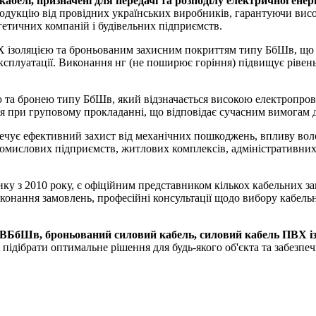
елі, призначені для передачі та розподілу електричної енерг
укцію від провідних українських виробників, гарантуючи високу
гетичних компаній і будівельних підприємств.
Х ізоляцією та броньованим захисним покриттям типу БбШв, що з
 експлуатації. Виконання нг (не поширює горіння) підвищує рів
ю та бронею типу БбШв, який відзначається високою електропрові
я при груповому прокладанні, що відповідає сучасним вимогам 
ечує ефективний захист від механічних пошкоджень, впливу вол
мислових підприємств, житлових комплексів, адміністративних 
у з 2010 року, є офіційним представником кількох кабельних з
конання замовлень, професійні консультації щодо вибору кабельно
БбШв, броньований силовий кабель, силовий кабель ПВХ ізо
дібрати оптимальне рішення для будь-якого об'єкта та забезпеч