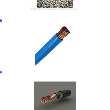
ії
ії