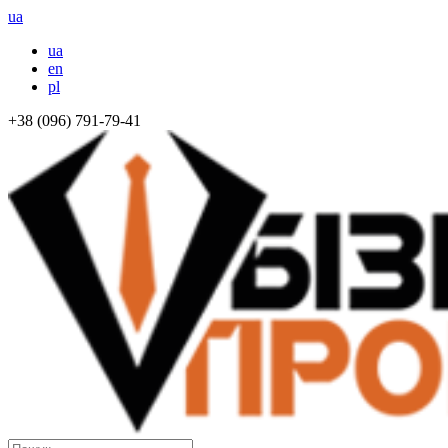
ua
ua
en
pl
+38 (096) 791-79-41