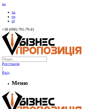
ua
ua
en
pl
+38 (096) 791-79-41
Реєстрація
|
Вхід
Меню