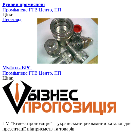
Рукави промислові
Промімпекс ГТВ Центр, ПП
Ціна:
Перегляд
Муфти - БРС
Промімпекс ГТВ Центр, ПП
Ціна:
ТМ "Бізнес-пропозиція" – український рекламний каталог для
презентації підприємств та товарів.