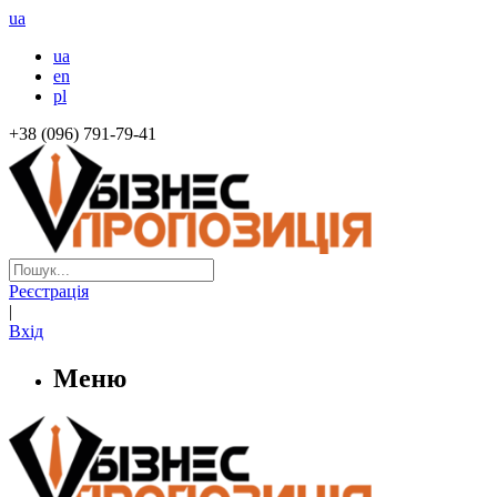
ua
ua
en
pl
+38 (096) 791-79-41
Реєстрація
|
Вхід
Меню