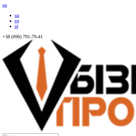
ua
ua
en
pl
+38 (096) 791-79-41