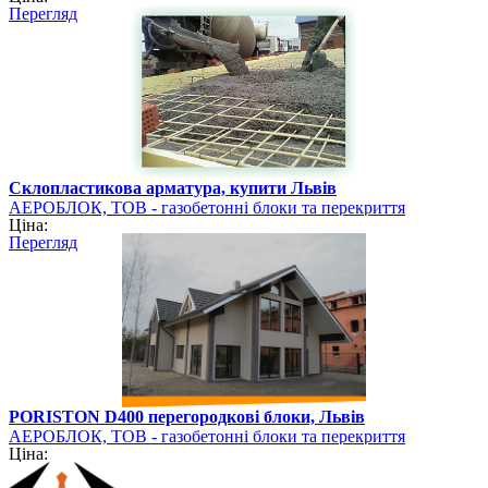
Перегляд
Склопластикова арматура, купити Львів
АЕРОБЛОК, ТОВ - газобетонні блоки та перекриття
Ціна:
PORISTON
Перегляд
PORISTON D400 перегородкові блоки, Львів
АЕРОБЛОК, ТОВ - газобетонні блоки та перекриття
Ціна:
PORISTON