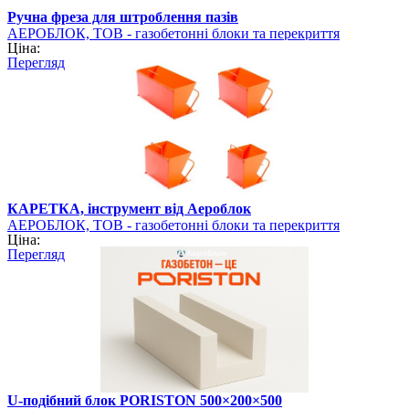
Ручна фреза для штроблення пазів
АЕРОБЛОК, ТОВ - газобетонні блоки та перекриття
Ціна:
PORISTON
Перегляд
КАРЕТКА, інструмент від Аероблок
АЕРОБЛОК, ТОВ - газобетонні блоки та перекриття
Ціна:
PORISTON
Перегляд
U-подібний блок PORISTON 500×200×500