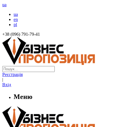
ua
ua
en
pl
+38 (096) 791-79-41
Реєстрація
|
Вхід
Меню