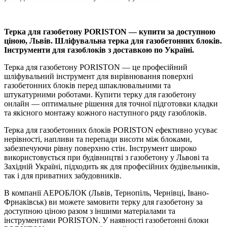
Терка для газобетону PORISTON — купити за доступною
ціною, Львів. Шліфувальна терка для газобетонних блоків.
Інструменти для газоблоків з доставкою по Україні.
Терка для газобетону PORISTON — це професійний
шліфувальний інструмент для вирівнювання поверхні
газобетонних блоків перед шпаклювальними та
штукатурними роботами. Купити терку для газобетону
онлайн — оптимальне рішення для точної підготовки кладки
та якісного монтажу кожного наступного ряду газоблоків.
Терка для газобетонних блоків PORISTON ефективно усуває
нерівності, напливи та перепади висоти між блоками,
забезпечуючи рівну поверхню стін. Інструмент широко
використовується при будівництві з газобетону у Львові та
Західній Україні, підходить як для професійних будівельників,
так і для приватних забудовників.
В компанії АЕРОБЛОК (Львів, Тернопіль, Чернівці, Івано-
Фрнаківськ) ви можете замовити терку для газобетону за
доступною ціною разом з іншими матеріалами та
інструментами PORISTON. У наявності газобетонні блоки