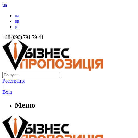
ua
ua
en
pl
+38 (096) 791-79-41
Реєстрація
|
Вхід
Меню