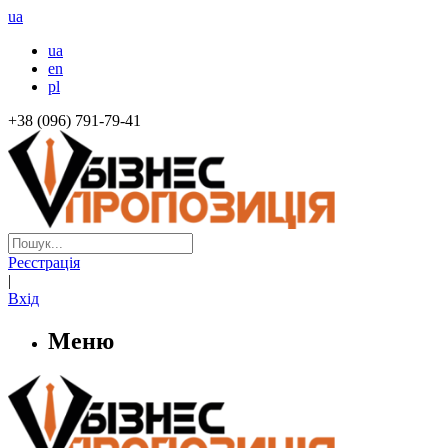
ua
ua
en
pl
+38 (096) 791-79-41
Реєстрація
|
Вхід
Меню