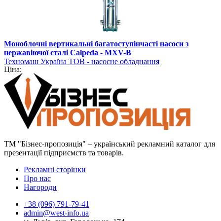
Моноблочні вертикальні багатоступінчасті насоси з
нержавіючої сталі Calpeda - MXV-B
Техномаш Україна ТОВ - насосне обладнання
Ціна:
ТМ "Бізнес-пропозиція" – український рекламний каталог для
презентації підприємств та товарів.
Рекламні сторінки
Про нас
Нагороди
+38 (096) 791-79-41
admin@west-info.ua