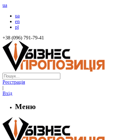
ua
ua
en
pl
+38 (096) 791-79-41
Реєстрація
|
Вхід
Меню