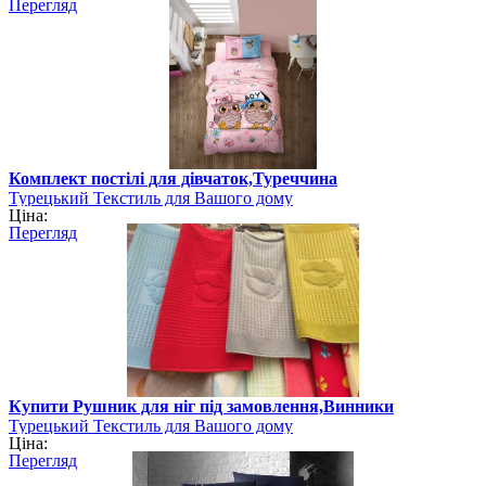
Перегляд
Комплект постілі для дівчаток,Туреччина
Турецький Текстиль для Вашого дому
Ціна:
Перегляд
Купити Рушник для ніг під замовлення,Винники
Турецький Текстиль для Вашого дому
Ціна:
Перегляд