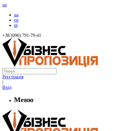
ua
ua
en
pl
+38 (096) 791-79-41
Реєстрація
|
Вхід
Меню