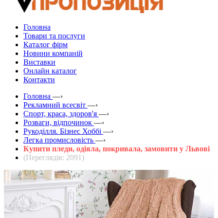
Головна
Товари та послуги
Каталог фірм
Новини компаній
Виставки
Онлайн каталог
Контакти
Головна
—›
Рекламний всесвіт
—›
Спорт, краса, здоров'я
—›
Розваги, відпочинок
—›
Рукоділля. Бізнес Хоббі
—›
Легка промисловість
—›
Купити пледи, одіяла, покривала, замовити у Львові
(Переглядів: 2091)