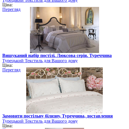
Турецький Текстиль для Вашого дому
Ціна:
Перегляд
Вишуканий набір постілі. Люксова серія. Туреччина
Турецький Текстиль для Вашого дому
Ціна:
Перегляд
Замовити постільну білизну, Туреччина, доставлення
Турецький Текстиль для Вашого дому
Ціна: