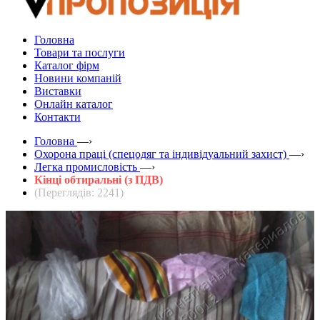
Головна
Товари та послуги
Каталог фірм
Новини компаній
Виставки
Онлайн каталог
Контакти
Головна
—›
Охорона праці (спецодяг та індивідуальний захист)
—›
Легка промисловість
—›
Кінці обтиральні (з ПДВ)
(Переглядів: 2241)