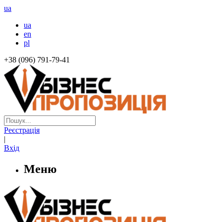
ua
ua
en
pl
+38 (096) 791-79-41
Реєстрація
|
Вхід
Меню