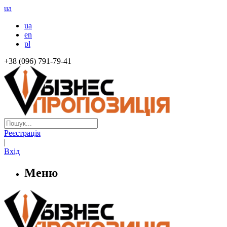
ua
ua
en
pl
+38 (096) 791-79-41
Реєстрація
|
Вхід
Меню