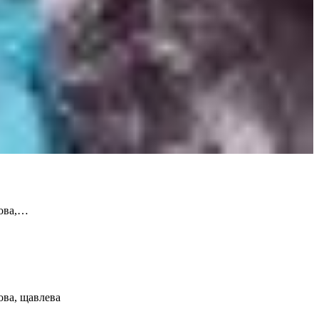
това,…
ова, щавлева