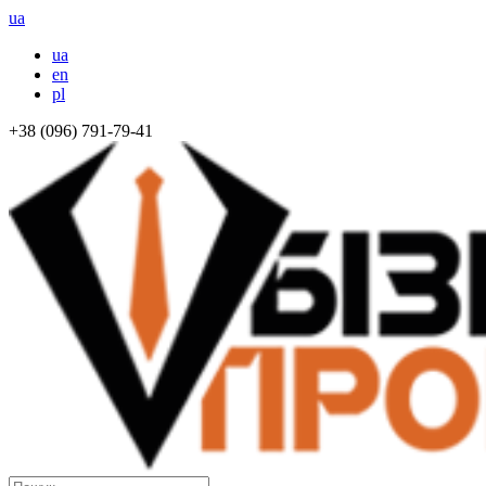
ua
ua
en
pl
+38 (096) 791-79-41