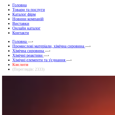
Головна
Товари та послуги
Каталог фірм
Новини компаній
Виставки
Онлайн каталог
Контакти
Головна
—›
Промислові матеріали, хімічна сировина
—›
Хімічна сировина
—›
Хімічні реактиви
—›
Хімічні елементи та з'єднання
—›
Кислоти
(Переглядів: 2333)