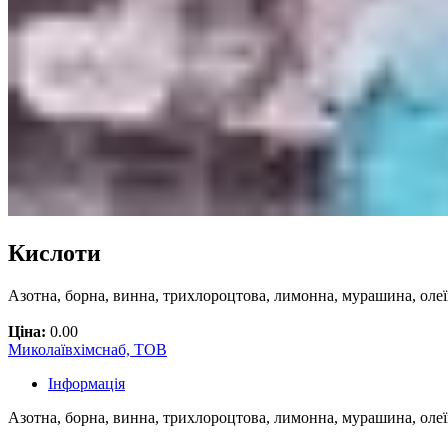
Кислоти
Азотна, борна, винна, трихлороцтова, лимонна, мурашина, олеї
Ціна:
0.00
Миколаївхімснаб, ТОВ
Інформація
Азотна, борна, винна, трихлороцтова, лимонна, мурашина, олеїн