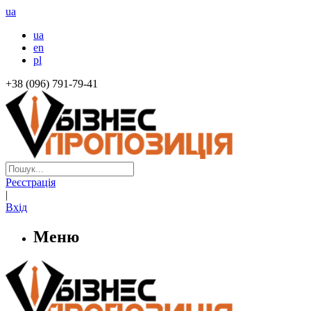
ua
ua
en
pl
+38 (096) 791-79-41
Реєстрація
|
Вхід
Меню