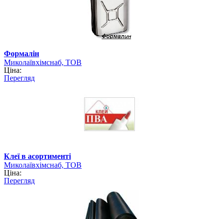
Формалін
Миколаївхімснаб, ТОВ
Ціна:
Перегляд
Клеї в асортименті
Миколаївхімснаб, ТОВ
Ціна:
Перегляд