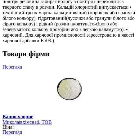
повітря речовина забирає вологу з повітря і переходить з
твердого стану в розчин. Кальцій хлористий випускається: •
технічний трьох марок: кальцинований (порошок або гранули
білого кольору), гідратований(лусочки або гранули білого або
сірого кольору) і рідкий (розчин жовтувато-сірого або
зеленуватого кольору прозорий або з легкою каламуттю). •
харчовий. Для харчової промисловості зареєстровано в якості
харчової добавки E509.)
Товари фірми
Перегляд
Вапно хлорне
Миколаївхімснаб, ТОВ
Ціна:
Перегляд