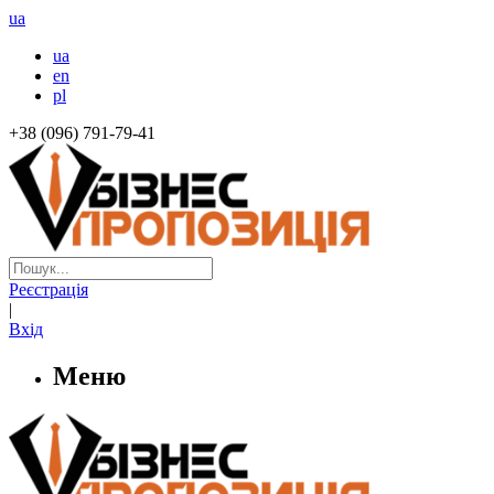
ua
ua
en
pl
+38 (096) 791-79-41
Реєстрація
|
Вхід
Меню