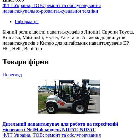
ФЛТ Україна, ТОВ: ремонт та обслуговування
навантажувально-розвантажувальної техніки
Інформація
Бічний ролик щогли навантажувачів з Японії і Європи Toyota,
Komatsu, Mitsubishi, Hyster, Yale та ін. А також до двигунів
навантажувачів з Китаю для китайських навантажувачів EP,
HC, Helli, Baoli і ін
Товари фірми
Перегляд
Дизельний навантажувач для роботи на пересіченій
місцевості NetMak модель ND25T, ND35T
ФЛТ Україна, ТОВ: ремонт та обслуговування