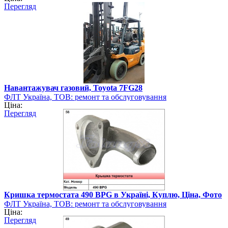
Перегляд
Навантажувач газовий, Toyota 7FG28
ФЛТ Україна, ТОВ: ремонт та обслуговування
Ціна:
навантажувально-розвантажувальної техніки
Перегляд
Кришка термостата 490 BPG в Україні, Куплю, Ціна, Фото
ФЛТ Україна, ТОВ: ремонт та обслуговування
Ціна:
навантажувально-розвантажувальної техніки
Перегляд