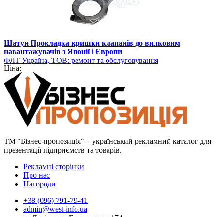
Шатун Прокладка кришки клапанів до вилковим
навантажувачів з Японії і Європи
ФЛТ Україна, ТОВ: ремонт та обслуговування
Ціна:
навантажувально-розвантажувальної техніки
ТМ "Бізнес-пропозиція" – український рекламний каталог для
презентації підприємств та товарів.
Рекламні сторінки
Про нас
Нагороди
+38 (096) 791-79-41
admin@west-info.ua