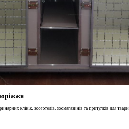
поріжжя
инарних клінік, зооготелів, зоомагазинів та притулків для тва