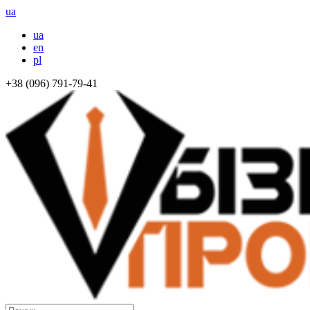
ua
ua
en
pl
+38 (096) 791-79-41