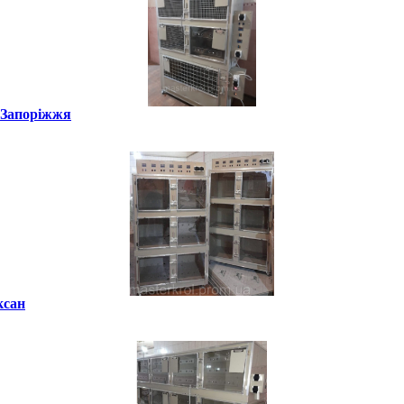
, Запоріжжя
ксан