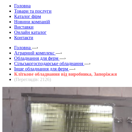
Головна
Товари та послуги
Каталог фірм
Новини компаній
Виставки
Онлайн каталог
Контакти
Головна
—›
Аграрний комплекс
—›
Обладнання для ферм
—›
Сільськогосподарське обладнання
—›
Інше обладнання для ферм
—›
Кліткове обладнання від виробника, Запоріжжя
(Переглядів: 2126)