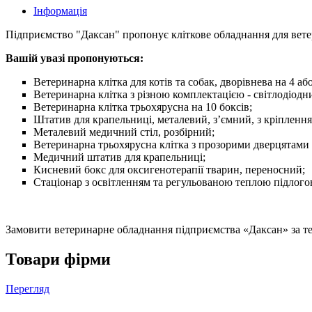
Інформація
Підприємство "Даксан" пропонує кліткове обладнання для ветери
Вашій увазі пропонуються:
Ветеринарна клітка для котів та собак, дворівнева на 4 або
Ветеринарна клітка з різною комплектацією - світлодіодн
Ветеринарна клітка трьохярусна на 10 боксів;
Штатив для крапельниці, металевий, з’ємний, з кріпленням
Металевий медичний стіл, розбірний;
Ветеринарна трьохярусна клітка з прозорими дверцятами 
Медичний штатив для крапельниці;
Кисневий бокс для оксигенотерапії тварин, переносний;
Стаціонар з освітленням та регульованою теплою підлог
Замовити ветеринарне обладнання підприємства «Даксан» за т
Товари фірми
Перегляд