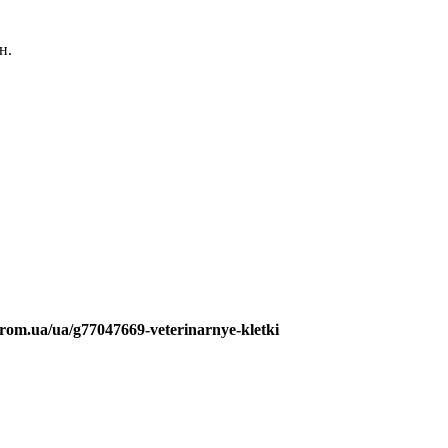
н.
prom.ua/ua/g77047669-veterinarnye-kletki