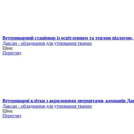
Ветеринарний стаціонар із освітленням та теплою підлогою
Даксан - обладнання для утримання тварин
Ціна:
Перегляд
Ветеринарні клітки з акриловими дверцятами, компанія Да
Даксан - обладнання для утримання тварин
Ціна:
Перегляд