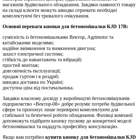
магазинів будівельного обладнання. Завдяки наявності товару
на складі клієнти можуть швидко отримати необхідні
комплектуючі без тривалого очікування.
Основні переваги кнопки для бетономішалки KJD 17B:
сумісність із бетономішалками Вектор, Agrimotor та
китайськими моделями;
надійне ввімкнення та вимкнення двигуна;
захист електричної системи;
стійкість до навантажень та вібрацій;
простий монтаж;
довговічність експлуатації;
продаж гуртом і в роздріб;
швидка доставка по Україні;
доступна ціна від постачальника.
Завдяки власному досвіду у виробництві бетонозмішувачів
підприємство «Вектор-08» добре розуміє потреби будівельної
сфери та пропонує лише перевірені комплектуючі для
стабільної та безпечної роботи обладнання. Фахівці компанії
допоможуть підібрати кнопку пускову до конкретної моделі
бетономішалки та нададуть професійну консультацію.
Якщо вам потрібно
купити кнопку для бетономішалки KJD