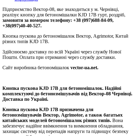
Підприємство Вектор-08, яке знаходиться у м. Чернівці,
реалізує кнопку для бетономішалки KJD 17B гурт, роздріб,
замовити за номером телефону: +38 (097)688-84-09,
+38(097)40-40-527.
Кнопка пускова до бетономішалок Вектор, Agrimotor, Китай
різних типів KJD 17B.
Здійснюємо доставку по всій Україні через службу Нової
Пошти. Оплата при отриманні через службу доставки.
Сайт виробника бетономішалок
vector-ua.net.
Кнопка пускова KJD 17B для бетономішалок. Надійні
комплектуючі до бетонозмішувачів від Вектор-08 Чернівці.
Доставка по Україні.
Кнопка пускова KJD 17B призначена для
бетонозмішувачів Вектор, Agrimotor, а також багатьох
китайських моделей бетономішалок різних типів.
Вона
забезпечує надійне ввімкнення та вимкнення обладнання,
захищає систему від перепадів напруги та підвищує безпеку