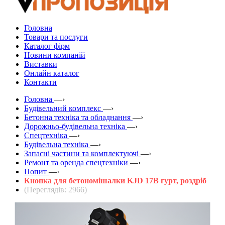
Головна
Товари та послуги
Каталог фірм
Новини компаній
Виставки
Онлайн каталог
Контакти
Головна
—›
Будівельний комплекс
—›
Бетонна техніка та обладнання
—›
Дорожньо-будівельна техніка
—›
Спецтехніка
—›
Будівельна техніка
—›
Запасні частини та комплектуючі
—›
Ремонт та оренда спецтехніки
—›
Попит
—›
Кнопка для бетономішалки KJD 17B гурт, роздріб
(Переглядів: 2966)