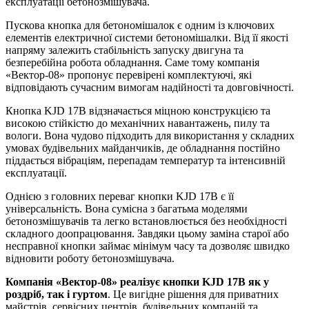
експлуатації бетонозмішувача.
Пускова кнопка для бетономішалок є одним із ключових
елементів електричної системи бетономішалки. Від її якості
напряму залежить стабільність запуску двигуна та
безперебійна робота обладнання. Саме тому компанія
«Вектор-08» пропонує перевірені комплектуючі, які
відповідають сучасним вимогам надійності та довговічності.
Кнопка KJD 17B відзначається міцною конструкцією та
високою стійкістю до механічних навантажень, пилу та
вологи. Вона чудово підходить для використання у складних
умовах будівельних майданчиків, де обладнання постійно
піддається вібраціям, перепадам температур та інтенсивній
експлуатації.
Однією з головних переваг кнопки KJD 17B є її
універсальність. Вона сумісна з багатьма моделями
бетонозмішувачів та легко встановлюється без необхідності
складного доопрацювання. Завдяки цьому заміна старої або
несправної кнопки займає мінімум часу та дозволяє швидко
відновити роботу бетонозмішувача.
Компанія «Вектор-08» реалізує кнопки KJD 17B як у
роздріб, так і гуртом
. Це вигідне рішення для приватних
майстрів, сервісних центрів, будівельних компаній та