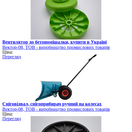
Вентилятор до бетономішалки, купити в Україні
Вектор-08, ТОВ - виробництво промислових товарів
Ціна:
Перегляд
Сніговідвал, снігоприбирач ручний на колесах
Вектор-08, ТОВ - виробництво промислових товарів
Ціна:
Перегляд