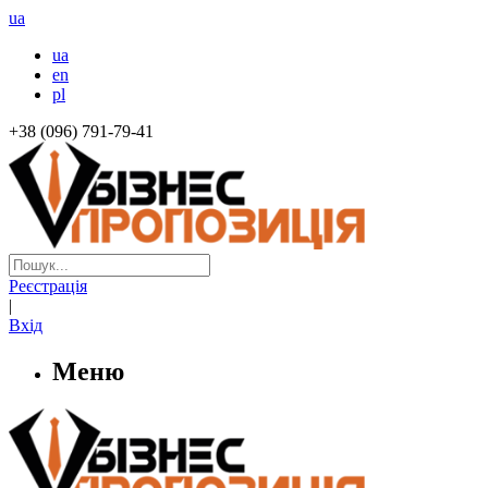
ua
ua
en
pl
+38 (096) 791-79-41
Реєстрація
|
Вхід
Меню