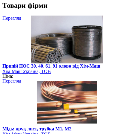
Товари фірми
Перегляд
Припій ПОС 30, 40, 61, 91 олово від Хім-Маш
Хім-Маш Україна, ТОВ
Ціна:
Перегляд
Мідь: круг, лист, трубка М1, М2