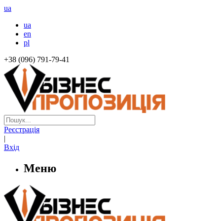
ua
ua
en
pl
+38 (096) 791-79-41
Реєстрація
|
Вхід
Меню