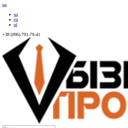
ua
ua
en
pl
+38 (096) 791-79-41