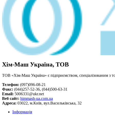
Хім-Маш Україна, ТОВ
ТОВ «Хім-Маш Україна» є підприємством, спеціалізованим з то
Телефон:
(097)096-08-21
Факс:
(044)257-52-36, (044)500-63-31
Email:
5006331@ukr.net
Веб сайт:
himmash-ua.com.ua
Адреса:
03022, м.Київ, вул.Васильківська, 32
Інформація