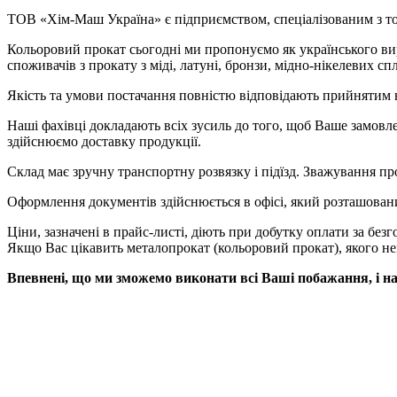
ТОВ «Хім-Маш Україна» є підприємством, спеціалізованим з тор
Кольоровий прокат сьогодні ми пропонуємо як українського в
споживачів з прокату з міді, латуні, бронзи, мідно-нікелевих сп
Якість та умови постачання повністю відповідають прийнятим н
Наші фахівці докладають всіх зусиль до того, щоб Ваше замовл
здійснюємо доставку продукції.
Склад має зручну транспортну розвязку і підїзд.
Зважування про
Оформлення документів здійснюється в офісі, який розташован
Ціни, зазначені в прайс-листі, діють при добутку оплати за без
Якщо Вас цікавить металопрокат (кольоровий прокат), якого не
Впевнені, що ми зможемо виконати всі Ваші побажання, і 