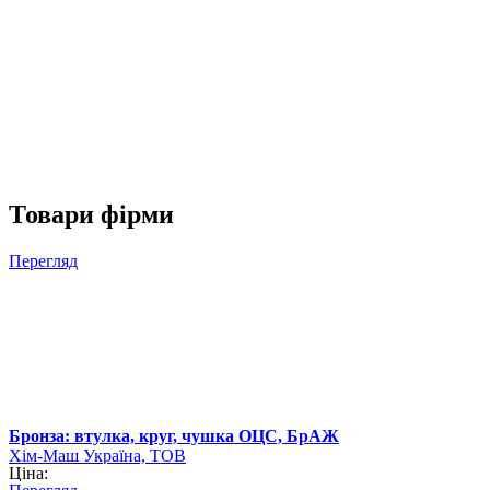
Товари фірми
Перегляд
Бронза: втулка, круг, чушка ОЦС, БрАЖ
Хім-Маш Україна, ТОВ
Ціна: