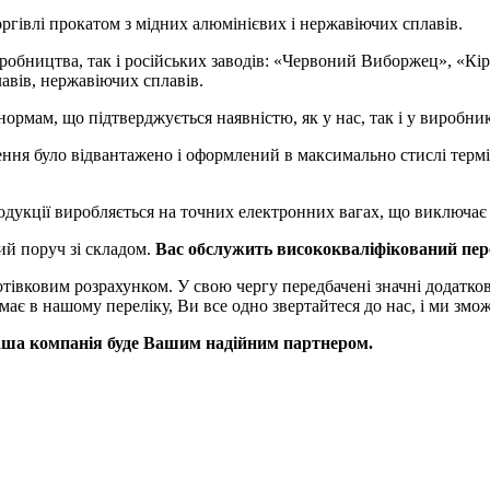
гівлі прокатом з мідних алюмінієвих і нержавіючих сплавів.
иробництва, так і російських заводів: «Червоний Виборжец», «
лавів, нержавіючих сплавів.
ормам, що підтверджується наявністю, як у нас, так і у виробник
ення було відвантажено і оформлений в максимально стислі термі
дукції виробляється на точних електронних вагах, що виключає 
ий поруч зі складом.
Вас обслужить висококваліфікований перс
готівковим розрахунком. У свою чергу передбачені значні додаткові
має в нашому переліку, Ви все одно звертайтеся до нас, і ми зм
наша компанія буде Вашим надійним партнером.