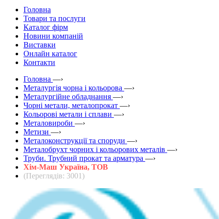
Головна
Товари та послуги
Каталог фірм
Новини компаній
Виставки
Онлайн каталог
Контакти
Головна
—›
Металургія чорна і кольорова
—›
Металургійне обладнання
—›
Чорні метали, металопрокат
—›
Кольорові метали і сплави
—›
Металовироби
—›
Метизи
—›
Металоконструкції та споруди
—›
Металобрухт чорних і кольорових металів
—›
Труби. Трубний прокат та арматура
—›
Хім-Маш Україна, ТОВ
(Переглядів: 3001)