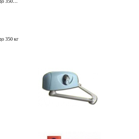
 до 350…
до 350 кг