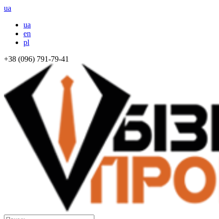
ua
ua
en
pl
+38 (096) 791-79-41