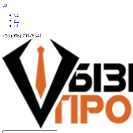
ua
ua
en
pl
+38 (096) 791-79-41