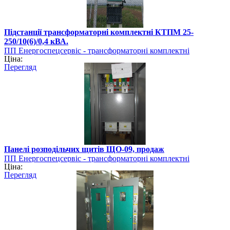
Підстанції трансформаторні комплектні КТПМ 25-
250/10(6)/0,4 кВА.
ПП Енергоспецсервіс - трансформаторні комплектні
Ціна:
підстанції
Перегляд
Панелі розподільчих щитів ЩО-09, продаж
ПП Енергоспецсервіс - трансформаторні комплектні
Ціна:
підстанції
Перегляд