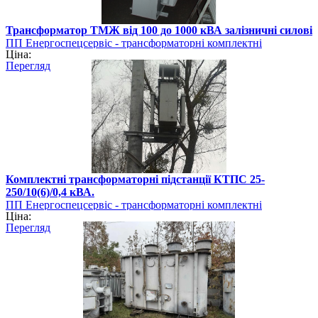
Трансформатор ТМЖ від 100 до 1000 кВА залізничні силові
ПП Енергоспецсервіс - трансформаторні комплектні
Ціна:
підстанції
Перегляд
Комплектні трансформаторні підстанції КТПС 25-
250/10(6)/0,4 кВА.
ПП Енергоспецсервіс - трансформаторні комплектні
Ціна:
підстанції
Перегляд