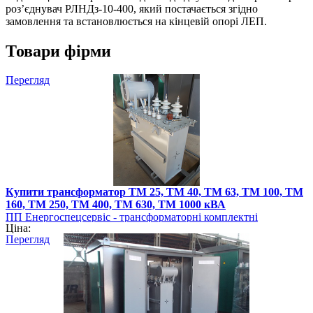
роз’єднувач РЛНДз-10-400, який постачається згідно
замовлення та встановлюється на кінцевій опорі ЛЕП.
Товари фірми
Перегляд
Купити трансформатор ТМ 25, ТМ 40, ТМ 63, ТМ 100, ТМ
160, ТМ 250, ТМ 400, ТМ 630, ТМ 1000 кВА
ПП Енергоспецсервіс - трансформаторні комплектні
Ціна:
підстанції
Перегляд