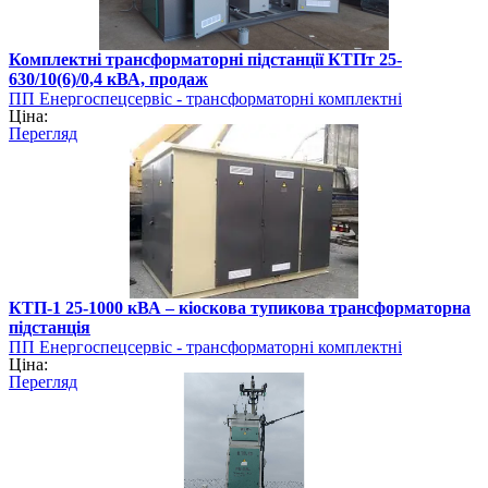
Комплектні трансформаторні підстанції КТПт 25-
630/10(6)/0,4 кВА, продаж
ПП Енергоспецсервіс - трансформаторні комплектні
Ціна:
підстанції
Перегляд
КТП-1 25-1000 кВА – кіоскова тупикова трансформаторна
підстанція
ПП Енергоспецсервіс - трансформаторні комплектні
Ціна:
підстанції
Перегляд