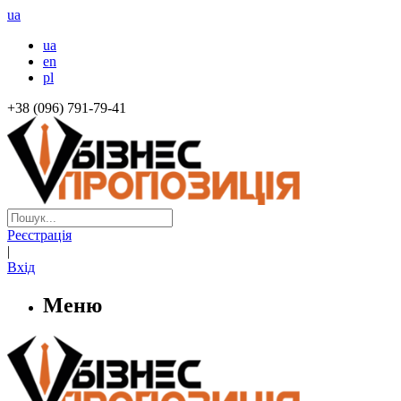
ua
ua
en
pl
+38 (096) 791-79-41
Реєстрація
|
Вхід
Меню