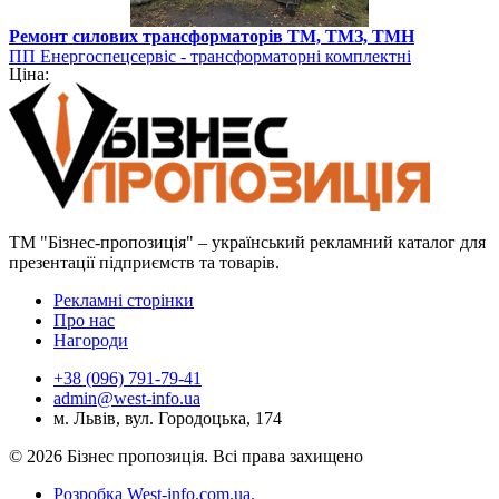
Ремонт силових трансформаторів ТМ, ТМЗ, ТМН
ПП Енергоспецсервіс - трансформаторні комплектні
Ціна:
підстанції
ТМ "Бізнес-пропозиція" – український рекламний каталог для
презентації підприємств та товарів.
Рекламні сторінки
Про нас
Нагороди
+38 (096) 791-79-41
admin@west-info.ua
м. Львів, вул. Городоцька, 174
© 2026 Бізнес пропозиція. Всі права захищено
Розробка West-info.com.ua
.