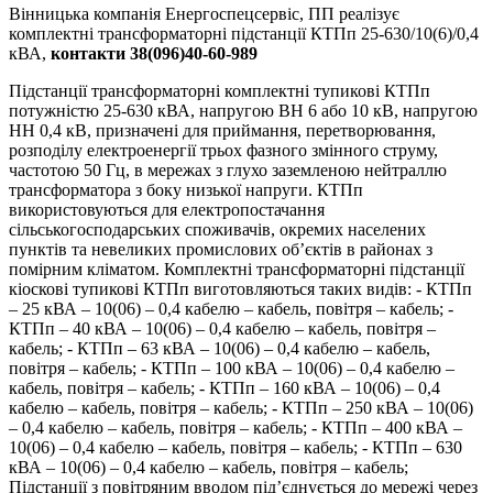
Вінницька компанія Енергоспецсервіс, ПП реалізує
комплектні трансформаторні підстанції КТПп 25-630/10(6)/0,4
кВА,
контакти 38(096)40-60-989
Підстанції трансформаторні комплектні тупикові КТПп
потужністю 25-630 кВА, напругою ВН 6 або 10 кВ, напругою
НН 0,4 кВ, призначені для приймання, перетворювання,
розподілу електроенергії трьох фазного змінного струму,
частотою 50 Гц, в мережах з глухо заземленою нейтраллю
трансформатора з боку низької напруги. КТПп
використовуються для електропостачання
сільськогосподарських споживачів, окремих населених
пунктів та невеликих промислових об’єктів в районах з
помірним кліматом. Комплектні трансформаторні підстанції
кіоскові тупикові КТПп виготовляються таких видів: - КТПп
– 25 кВА – 10(06) – 0,4 кабелю – кабель, повітря – кабель; -
КТПп – 40 кВА – 10(06) – 0,4 кабелю – кабель, повітря –
кабель; - КТПп – 63 кВА – 10(06) – 0,4 кабелю – кабель,
повітря – кабель; - КТПп – 100 кВА – 10(06) – 0,4 кабелю –
кабель, повітря – кабель; - КТПп – 160 кВА – 10(06) – 0,4
кабелю – кабель, повітря – кабель; - КТПп – 250 кВА – 10(06)
– 0,4 кабелю – кабель, повітря – кабель; - КТПп – 400 кВА –
10(06) – 0,4 кабелю – кабель, повітря – кабель; - КТПп – 630
кВА – 10(06) – 0,4 кабелю – кабель, повітря – кабель;
Підстанції з повітряним вводом під’єднується до мережі через