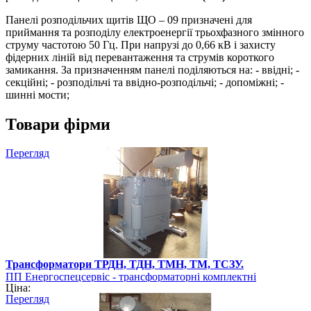
Панелі розподільчих щитів ЩО – 09 призначені для
приймання та розподілу електроенергії трьохфазного змінного
струму частотою 50 Гц. При напрузі до 0,66 кВ і захисту
фідерних ліній від перевантаження та струмів короткого
замикання. За призначенням панелі поділяються на: - ввідні; -
секційні; - розподільчі та ввідно-розподільчі; - допоміжні; -
шинні мости;
Товари фірми
Перегляд
Трансформатори ТРДН, ТДН, ТМН, ТМ, ТСЗУ.
ПП Енергоспецсервіс - трансформаторні комплектні
Ціна:
підстанції
Перегляд