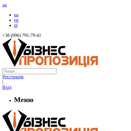
ua
ua
en
pl
+38 (096) 791-79-41
Реєстрація
|
Вхід
Меню