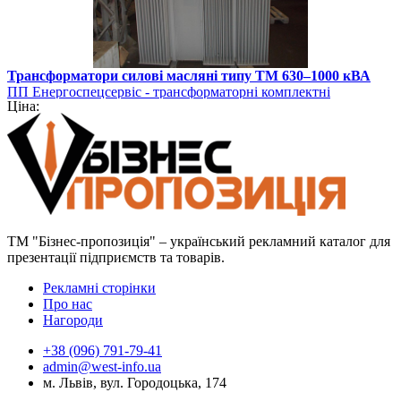
Трансформатори силові масляні типу ТМ 630–1000 кВА
ПП Енергоспецсервіс - трансформаторні комплектні
Ціна:
підстанції
ТМ "Бізнес-пропозиція" – український рекламний каталог для
презентації підприємств та товарів.
Рекламні сторінки
Про нас
Нагороди
+38 (096) 791-79-41
admin@west-info.ua
м. Львів, вул. Городоцька, 174