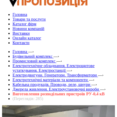
Головна
Товари та послуги
Каталог фірм
Новини компаній
Виставки
Онлайн каталог
Контакти
Головна
—›
Будівельний комплекс
—›
Промисловий комплекс
—›
Електротехнічне обладнання. Електрощитове
устаткування. Електростанції
—›
Електродвигуни. Генератори. Трансформатори
—›
Електротехнічні матеріали та компоненти
—›
Кабельна продукція. Проводи, реле, шнури
—›
Джерела живлення. Електроустановочні вироби
—›
Виготовлення розподільних пристроїв РУ-0,4 кВ
(Переглядів: 285)