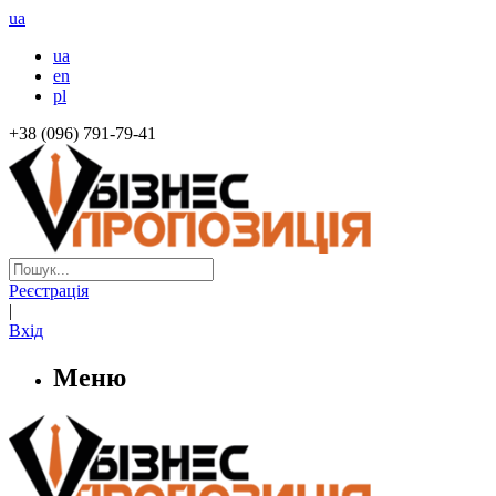
ua
ua
en
pl
+38 (096) 791-79-41
Реєстрація
|
Вхід
Меню