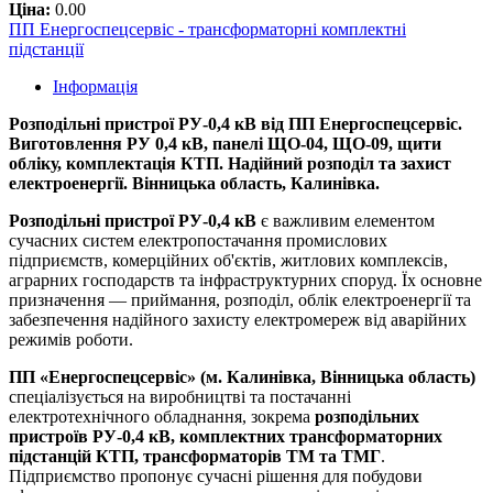
Ціна:
0.00
ПП Енергоспецсервіс - трансформаторні комплектні
підстанції
Інформація
Розподільні пристрої РУ-0,4 кВ від ПП Енергоспецсервіс.
Виготовлення РУ 0,4 кВ, панелі ЩО-04, ЩО-09, щити
обліку, комплектація КТП. Надійний розподіл та захист
електроенергії. Вінницька область, Калинівка.
Розподільні пристрої РУ-0,4 кВ
є важливим елементом
сучасних систем електропостачання промислових
підприємств, комерційних об'єктів, житлових комплексів,
аграрних господарств та інфраструктурних споруд. Їх основне
призначення — приймання, розподіл, облік електроенергії та
забезпечення надійного захисту електромереж від аварійних
режимів роботи.
ПП «Енергоспецсервіс» (м. Калинівка, Вінницька область)
спеціалізується на виробництві та постачанні
електротехнічного обладнання, зокрема
розподільних
пристроїв РУ-0,4 кВ, комплектних трансформаторних
підстанцій КТП, трансформаторів ТМ та ТМГ
.
Підприємство пропонує сучасні рішення для побудови