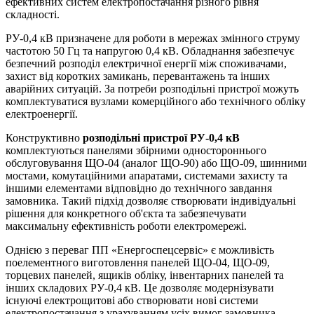
ефективних систем електропостачання різного рівня
складності.
РУ-0,4 кВ призначене для роботи в мережах змінного струму
частотою 50 Гц та напругою 0,4 кВ. Обладнання забезпечує
безпечний розподіл електричної енергії між споживачами,
захист від коротких замикань, перевантажень та інших
аварійних ситуацій. За потреби розподільні пристрої можуть
комплектуватися вузлами комерційного або технічного обліку
електроенергії.
Конструктивно
розподільні пристрої РУ-0,4 кВ
комплектуються панелями збірними одностороннього
обслуговування ЩО-04 (аналог ЩО-90) або ЩО-09, шинними
мостами, комутаційними апаратами, системами захисту та
іншими елементами відповідно до технічного завдання
замовника. Такий підхід дозволяє створювати індивідуальні
рішення для конкретного об'єкта та забезпечувати
максимальну ефективність роботи електромережі.
Однією з переваг ПП «Енергоспецсервіс» є можливість
поелементного виготовлення панелей ЩО-04, ЩО-09,
торцевих панелей, ящиків обліку, інвентарних панелей та
інших складових РУ-0,4 кВ. Це дозволяє модернізувати
існуючі електрощитові або створювати нові системи
електропостачання з урахуванням усіх вимог замовника.