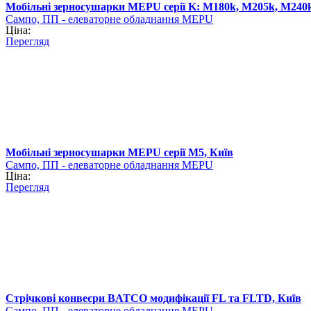
Мобільні зерносушарки MEPU серії K: M180k, M205k, M240k
Сампо, ПП - елеваторне обладнання MEPU
Ціна:
Перегляд
Мобільні зерносушарки MEPU серії M5, Київ
Сампо, ПП - елеваторне обладнання MEPU
Ціна:
Перегляд
Стрічкові конвеєри BATCO модифікації FL та FLTD, Київ
Сампо, ПП - елеваторне обладнання MEPU