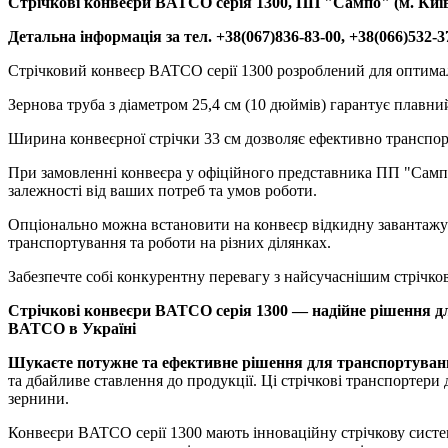
Стрічкові конвеєри BATCO серія 1300, ПП "Сампо" (м. Киї
Детальна інформація за тел. +38(067)836-83-00, +38(066)532-3
Стрічковий конвеєр BATCO серії 1300 розроблений для оптимал
Зернова труба з діаметром 25,4 см (10 дюймів) гарантує плавн
Ширина конвеєрної стрічки 33 см дозволяє ефективно транспорт
При замовленні конвеєра у офіційного представника ПП "Самп
залежності від ваших потреб та умов роботи.
Опціонально можна встановити на конвеєр відкидну завантажува
транспортування та роботи на різних ділянках.
Забезпечте собі конкурентну перевагу з найсучаснішим стрічк
Стрічкові конвеєри BATCO серія 1300 — надійне рішення дл
BATCO в Україні
Шукаєте потужне та ефективне рішення для транспортуван
та дбайливе ставлення до продукції. Ці стрічкові транспортери 
зернини.
Конвеєри BATCO серії 1300 мають інноваційну стрічкову систем