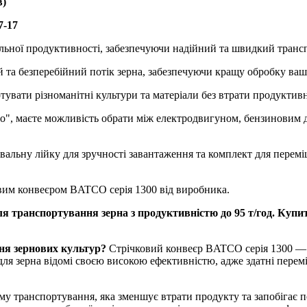
в)
7-17
ьної продуктивності, забезпечуючи надійний та швидкий транспо
ий та безперебійний потік зерна, забезпечуючи кращу обробку ва
увати різноманітні культури та матеріали без втрати продуктивн
о", маєте можливість обрати між електродвигуном, бензиновим д
льну лійку для зручності завантаження та комплект для переміщ
овим конвеєром BATCO серія 1300 від виробника.
я транспортування зерна з продуктивністю до 95 т/год. Куп
ня зернових культур?
Стрічковий конвеєр BATCO серія 1300 — ід
для зерна відомі своєю високою ефективністю, адже здатні перемі
у транспортування, яка зменшує втрати продукту та запобігає п