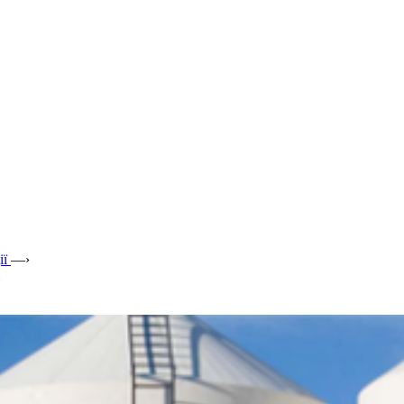
ії
—›