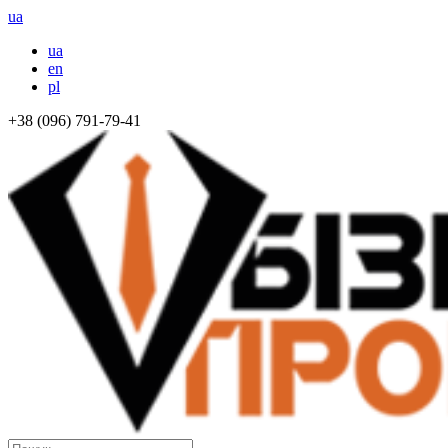
ua
ua
en
pl
+38 (096) 791-79-41