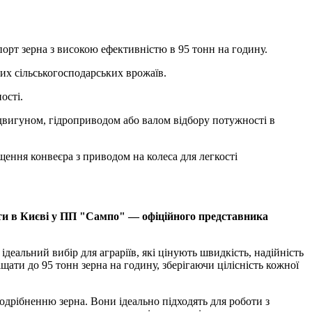
рт зерна з високою ефективністю в 95 тонн на годину.
ших сільськогосподарських врожаїв.
ості.
вигуном, гідроприводом або валом відбору потужності в
ення конвеєра з приводом на колеса для легкості
ити в Києві у ПП "Сампо" — офіційного представника
еальний вибір для аграріїв, які цінують швидкість, надійність
щати до 95 тонн зерна на годину, зберігаючи цілісність кожної
одрібненню зерна. Вони ідеально підходять для роботи з