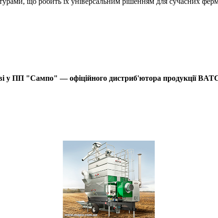
урами, що робить їх універсальним рішенням для сучасних ферме
і у ПП "Сампо" — офіційного дистриб'ютора продукції BATCO