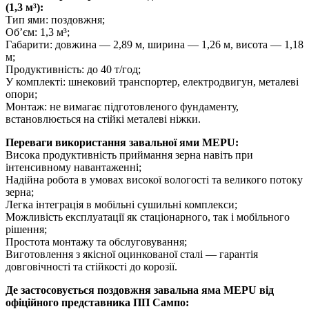
(1,3 м³):
Тип ями: поздовжня;
Об’єм: 1,3 м³;
Габарити: довжина — 2,89 м, ширина — 1,26 м, висота — 1,18
м;
Продуктивність: до 40 т/год;
У комплекті: шнековий транспортер, електродвигун, металеві
опори;
Монтаж: не вимагає підготовленого фундаменту,
встановлюється на стійкі металеві ніжки.
Переваги використання завальної ями MEPU:
Висока продуктивність приймання зерна навіть при
інтенсивному навантаженні;
Надійна робота в умовах високої вологості та великого потоку
зерна;
Легка інтеграція в мобільні сушильні комплекси;
Можливість експлуатації як стаціонарного, так і мобільного
рішення;
Простота монтажу та обслуговування;
Виготовлення з якісної оцинкованої сталі — гарантія
довговічності та стійкості до корозії.
Де застосовується поздовжня завальна яма MEPU від
офіційного представника ПП Сампо: