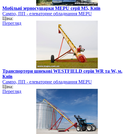
Мобільні зерносушарки MEPU серії M5, Київ
Сампо, ПП - елеваторне обладнання MEPU
Ціна:
Перегляд
Транспортери шнекові WESTFIELD серія WR та W, м.
Київ
Сампо, ПП - елеваторне обладнання MEPU
Ціна:
Перегляд