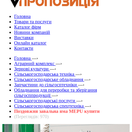
Головна
Товари та послуги
Каталог фірм
Новини компаній
Виставки
Онлайн каталог
Контакти
Головна
—›
Аграрний комплекс
—›
Зернові культури
—›
Сільськогосподарська техніка
—›
Сільськогосподарське обладнання
—›
Запчастини до сільгосптехніки
—›
Обладнання для переробки та зберігання
сільгосппродукції
—›
Сільськогосподарські послуги
—›
Сільськогосподарська спецтехніка
—›
Поздовжня завальна яма MEPU купити
(Переглядів: 970)