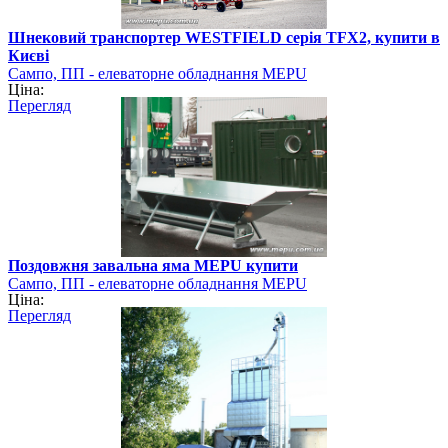
Шнековий транспортер WESTFIELD серія TFX2, купити в
Києві
Сампо, ПП - елеваторне обладнання MEPU
Ціна:
Перегляд
Поздовжня завальна яма MEPU купити
Сампо, ПП - елеваторне обладнання MEPU
Ціна:
Перегляд