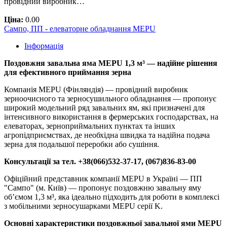
провідний виробник…
Ціна:
0.00
Сампо, ПП - елеваторне обладнання MEPU
Інформація
Поздовжня завальна яма MEPU 1,3 м³ — надійне рішення
для ефективного приймання зерна
Компанія MEPU (Фінляндія) — провідний виробник
зерноочисного та зерносушильного обладнання — пропонує
широкий модельний ряд завальних ям, які призначені для
інтенсивного використання в фермерських господарствах, на
елеваторах, зерноприймальних пунктах та інших
агропідприємствах, де необхідна швидка та надійна подача
зерна для подальшої переробки або сушіння.
Консультації за тел. +38(066)532-37-17, (067)836-83-00
Офіційний представник компанії MEPU в Україні — ПП
"Сампо" (м. Київ) — пропонує поздовжню завальну яму
об’ємом 1,3 м³, яка ідеально підходить для роботи в комплексі
з мобільними зерносушарками MEPU серії K.
Основні характеристики поздовжньої завальної ями MEPU