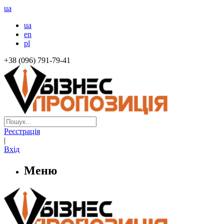
ua
ua
en
pl
+38 (096) 791-79-41
Реєстрація
|
Вхід
Меню