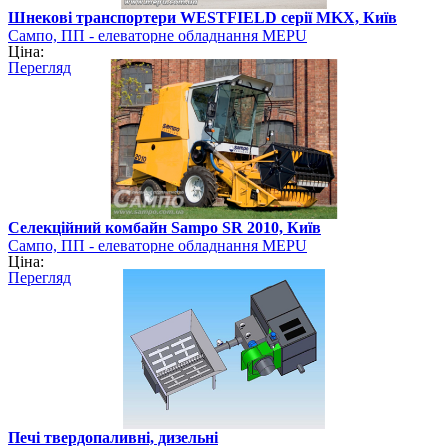
Шнекові транспортери WESTFIELD серії MKX, Київ
Сампо, ПП - елеваторне обладнання MEPU
Ціна:
Перегляд
Селекційний комбайн Sampo SR 2010, Київ
Сампо, ПП - елеваторне обладнання MEPU
Ціна:
Перегляд
Печі твердопаливні, дизельні