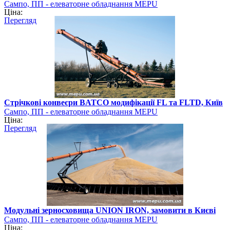
Сампо, ПП - елеваторне обладнання MEPU
Ціна:
Перегляд
Стрічкові конвеєри BATCO модифікації FL та FLTD, Київ
Сампо, ПП - елеваторне обладнання MEPU
Ціна:
Перегляд
Модульні зерносховища UNION IRON, замовити в Києві
Сампо, ПП - елеваторне обладнання MEPU
Ціна: