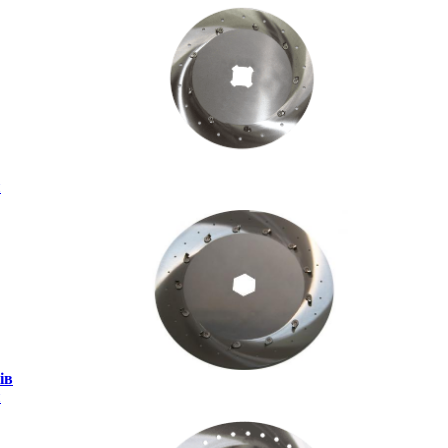
и
ів
и