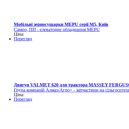
Мобільні зерносушарки MEPU серії M5, Київ
Сампо, ПП - елеваторне обладнання MEPU
Ціна:
Перегляд
Двигун VALMET 620 для трактора MASSEY FERGUS
Група компаній Алмаз-Агро+ - запчастини на сільгосптех
Ціна:
Перегляд