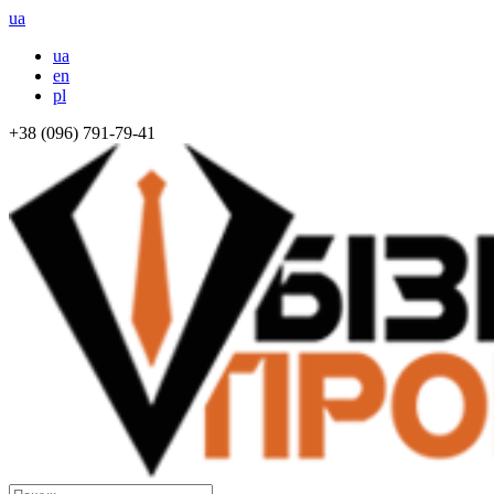
ua
ua
en
pl
+38 (096) 791-79-41