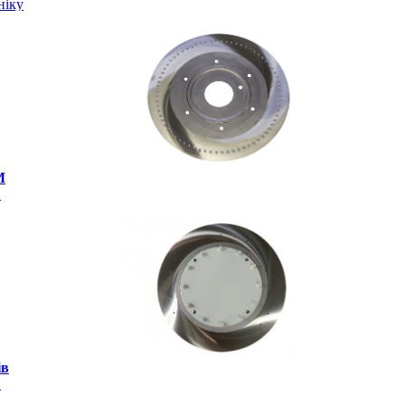
ніку
M
и
ів
и