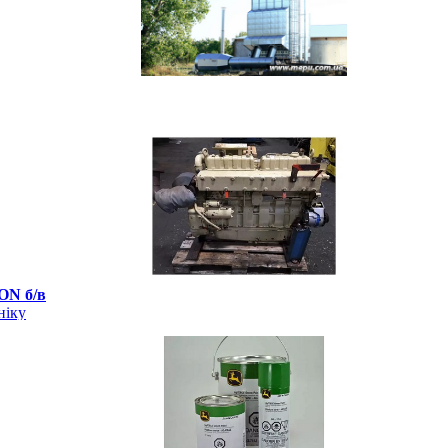
ON б/в
ніку