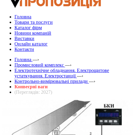
Головна
Товари та послуги
Каталог фірм
Новини компаній
Виставки
Онлайн каталог
Контакти
Головна
—›
Промисловий комплекс
—›
Електротехнічне обладнання. Електрощитове
устаткування. Електростанції
—›
Контрольно-вимірювальні прилади
—›
Конвеєрні ваги
(Переглядів: 2027)