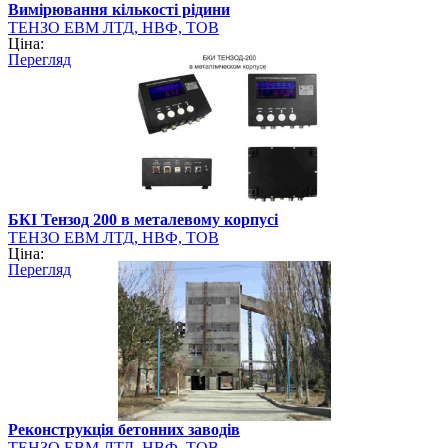
Вимірювання кількості рідини
ТЕНЗО ЕВМ ЛТД, НВФ, ТОВ
Ціна:
Перегляд
БКІ Тензод 200 в металевому корпусі
ТЕНЗО ЕВМ ЛТД, НВФ, ТОВ
Ціна:
Перегляд
Реконструкція бетонних заводів
ТЕНЗО ЕВМ ЛТД, НВФ, ТОВ