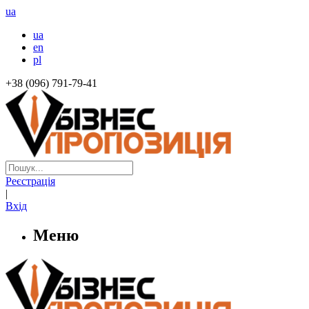
ua
ua
en
pl
+38 (096) 791-79-41
Реєстрація
|
Вхід
Меню