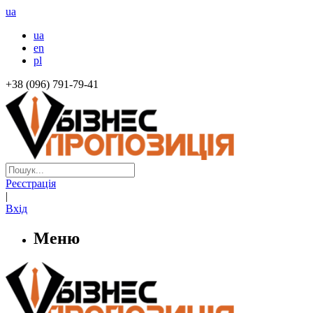
ua
ua
en
pl
+38 (096) 791-79-41
Реєстрація
|
Вхід
Меню