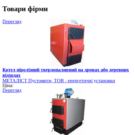
Товари фірми
Перегляд
Котел піролізний твердопаливний на дровах або деревних
відходах
МЕТАЛІСТ Пустомити, ТОВ - енергетичні установки
Ціна:
Перегляд