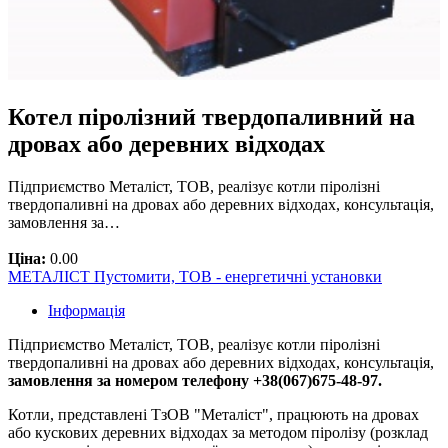
Котел піролізний твердопаливний на
дровах або деревних відходах
Підприємство Металіст, ТОВ, реалізує котли піролізні
твердопаливні на дровах або деревних відходах, консультація,
замовлення за…
Ціна:
0.00
МЕТАЛІСТ Пустомити, ТОВ - енергетичні установки
Інформація
Підприємство Металіст, ТОВ, реалізує котли піролізні
твердопаливні на дровах або деревних відходах, консультація,
замовлення за номером телефону +38(067)675-48-97.
Котли, представлені ТзОВ "Металіст", працюють на дровах
або кускових деревних відходах за методом піролізу (розклад