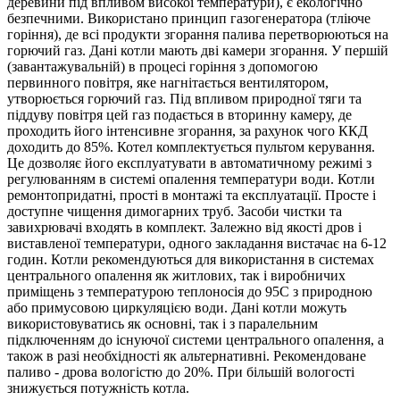
деревини під впливом високої температури), є екологічно
безпечними. Використано принцип газогенератора (тліюче
горіння), де всі продукти згорання палива перетворюються на
горючий газ. Дані котли мають дві камери згорання. У першій
(завантажувальній) в процесі горіння з допомогою
первинного повітря, яке нагнітається вентилятором,
утворюється горючий газ. Під впливом природної тяги та
піддуву повітря цей газ подається в вторинну камеру, де
проходить його інтенсивне згорання, за рахунок чого ККД
доходить до 85%. Котел комплектується пультом керування.
Це дозволяє його експлуатувати в автоматичному режимі з
регулюванням в системі опалення температури води. Котли
ремонтопридатні, прості в монтажі та експлуатації. Просте і
доступне чищення димогарних труб. Засоби чистки та
завихрювачі входять в комплект. Залежно від якості дров і
виставленої температури, одного закладання вистачає на 6-12
годин. Котли рекомендуються для використання в системах
центрального опалення як житлових, так і виробничих
приміщень з температурою теплоносія до 95С з природною
або примусовою циркуляцією води. Дані котли можуть
використовуватись як основні, так і з паралельним
підключенням до існуючої системи центрального опалення, а
також в разі необхідності як альтернативні. Рекомендоване
паливо - дрова вологістю до 20%. При більшій вологості
знижується потужність котла.