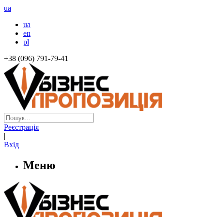
ua
ua
en
pl
+38 (096) 791-79-41
Реєстрація
|
Вхід
Меню