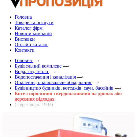
Головна
Товари та послуги
Каталог фірм
Новини компаній
Виставки
Онлайн каталог
Контакти
Головна
—›
Будівельний комплекс
—›
Вода, газ, тепло
—›
Водопостачання і каналізація
—›
Опалення, опалювальне обладнання
—›
Будівництво будинків, котеджів, саун, басейнів
—›
Котел піролізний твердопаливний на дровах або
деревних відходах
(Переглядів: 1992)