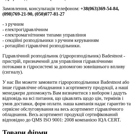
Замовлення, консультація телефоном:
+38(063)369-54-84,
(098)769-21-90, (050)077-81-27
- з ручним
- електрогідравлічним
- електромагнітними типами управління
- секційні розподільники з ручним керуванням
- ротаційні гідравлічні розподільники.
Гідравлічний розподільник (гідророзподільник) Badestnost -
пристрій, призначений для управління гідравлічними
потоками в гідросистемі за допомогою зовнішнього впливу
(сигналу).
У нас Ви можете замовити гідророзподільники Badestnost або
інше гідравлічне обладнання з асортименту продукції, а наші
менеджери допоможуть Вам визначитися з вибором і дадуть
відповідь на всі питання, що цікавлять щодо цін, термінів і
умов доставки, форм оплати. наша кампанія надає гарантію та
сервісне обслуговування на весь асортимент гідравлічного
обладнання. Весь асортимент продукції сертифікований
відповідно до QMS ISO 9001: 2008 компанією IQA CERT.
Товари фірми