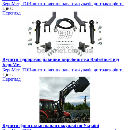
БероМет, ТОВ-виготовлення навантажувачів до тракторів та
Ціна:
навісного обладнання
Перегляд
Купити гідророзподільники виробництва Badestnost від
БероМет
БероМет, ТОВ-виготовлення навантажувачів до тракторів та
Ціна:
навісного обладнання
Перегляд
Купити фронтальні навантажувачі по Україні