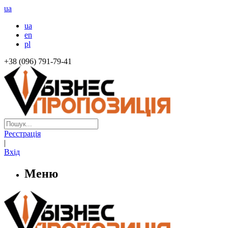
ua
ua
en
pl
+38 (096) 791-79-41
Реєстрація
|
Вхід
Меню