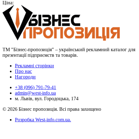
Ціна:
навісного обладнання
ТМ "Бізнес-пропозиція" – український рекламний каталог для
презентації підприємств та товарів.
Рекламні сторінки
Про нас
Нагороди
+38 (096) 791-79-41
admin@west-info.ua
м. Львів, вул. Городоцька, 174
© 2026 Бізнес пропозиція. Всі права захищено
Розробка West-info.com.ua
.