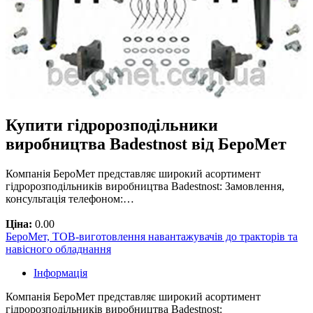
Купити гідророзподільники
виробництва Badestnost від БероМет
Компанія БероМет представляє широкий асортимент
гідророзподільників виробництва Badestnost: Замовлення,
консультація телефоном:…
Ціна:
0.00
БероМет, ТОВ-виготовлення навантажувачів до тракторів та
навісного обладнання
Інформація
Компанія БероМет представляє широкий асортимент
гідророзподільників виробництва Badestnost: