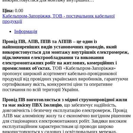
Ціна:
0.00
Кабельпром-Запоріжжя, ТОВ - постачальник кабельної
продукції
Інформація
Провід ПВ, АПВ, ППВ та АППВ – це один із
найпоширеніших видів установочних проводів, який
використовується для монтажу внутрішніх електромереж,
підключення електрообладнання та виконання
електромонтажних робіт на житлових, комерційних і
промислових об'єктах.
ТОВ «Кабельпром-Запоріжжя»
пропонує широкий асортимент кабельно-провідникової
продукції від провідних українських виробників, гарантуючи
сертифіковану якість, конкурентні ціни та оперативне
постачання по всій території України.
Провід ПВ виготовляється з мідної струмопровідної жили
та має якісну ПВХ ізоляцію
, що забезпечує надійність,
довговічність і безпечну експлуатацію електромереж. Провід
АПВ має алюмінієву жилу та є економічно вигідним рішенням
для стаціонарних електромонтажних робіт. Завдяки високим
експлуатаційним характеристикам ці проводи широко
використовуються у силових і освітлювальних мережах,