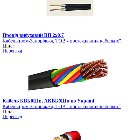
Провід вибуховий ВП 2х0,7
Кабельпром-Запоріжжя, ТОВ - постачальник кабельної
Ціна:
продукції
Перегляд
Кабель КВБбШв, АКВБбШв по Україні
Кабельпром-Запоріжжя, ТОВ - постачальник кабельної
Ціна:
продукції
Перегляд