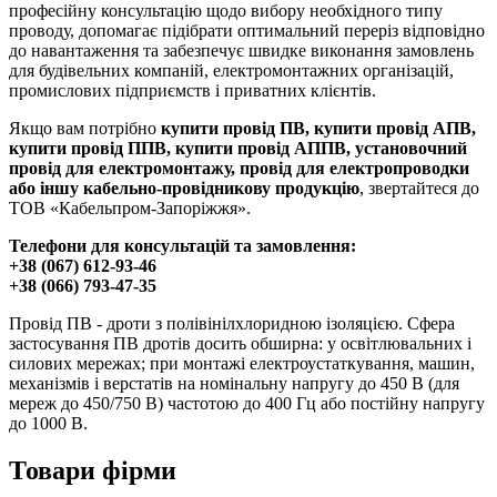
професійну консультацію щодо вибору необхідного типу
проводу, допомагає підібрати оптимальний переріз відповідно
до навантаження та забезпечує швидке виконання замовлень
для будівельних компаній, електромонтажних організацій,
промислових підприємств і приватних клієнтів.
Якщо вам потрібно
купити провід ПВ, купити провід АПВ,
купити провід ППВ, купити провід АППВ, установочний
провід для електромонтажу, провід для електропроводки
або іншу кабельно-провідникову продукцію
, звертайтеся до
ТОВ «Кабельпром-Запоріжжя».
Телефони для консультацій та замовлення:
+38 (067) 612-93-46
+38 (066) 793-47-35
Провід ПВ - дроти з полівінілхлоридною ізоляцією. Сфера
застосування ПВ дротів досить обширна: у освітлювальних і
силових мережах; при монтажі електроустаткування, машин,
механізмів і верстатів на номінальну напругу до 450 В (для
мереж до 450/750 В) частотою до 400 Гц або постійну напругу
до 1000 В.
Товари фірми