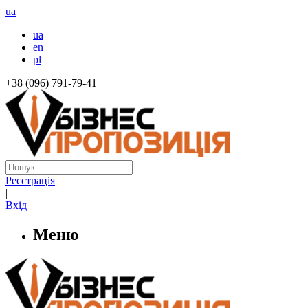
ua
ua
en
pl
+38 (096) 791-79-41
Реєстрація
|
Вхід
Меню