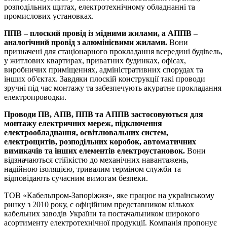
розподільних щитах, електротехнічному обладнанні та
промислових установках.
ППВ – плоский провід із мідними жилами, а АППВ –
аналогічний провід з алюмінієвими жилами.
Вони
призначені для стаціонарного прокладання всередині будівель,
у житлових квартирах, приватних будинках, офісах,
виробничих приміщеннях, адміністративних спорудах та
інших об'єктах. Завдяки плоскій конструкції такі проводи
зручні під час монтажу та забезпечують акуратне прокладання
електропроводки.
Проводи ПВ, АПВ, ППВ та АППВ застосовуються для
монтажу електричних мереж, підключення
електрообладнання, освітлювальних систем,
електрощитів, розподільних коробок, автоматичних
вимикачів та інших елементів електроустановок.
Вони
відзначаються стійкістю до механічних навантажень,
надійною ізоляцією, тривалим терміном служби та
відповідають сучасним вимогам безпеки.
ТОВ «Кабельпром-Запоріжжя», яке працює на українському
ринку з 2010 року, є офіційним представником кількох
кабельних заводів України та постачальником широкого
асортименту електротехнічної продукції. Компанія пропонує