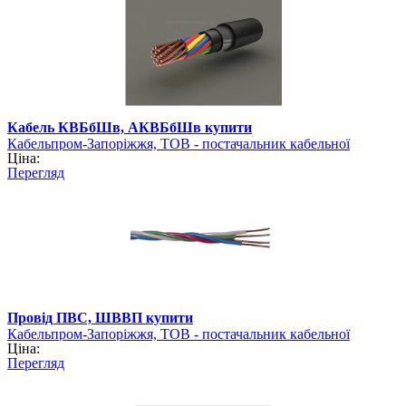
Кабель КВБбШв, АКВБбШв купити
Кабельпром-Запоріжжя, ТОВ - постачальник кабельної
Ціна:
продукції
Перегляд
Провід ПВС, ШВВП купити
Кабельпром-Запоріжжя, ТОВ - постачальник кабельної
Ціна:
продукції
Перегляд