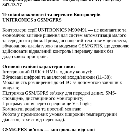
347-13-77
Технічні можливості та переваги Контролерів
UNITRONICS з GSM/GPRS
Контролери серії UNITRONICS М90/М91 — це компактне та
економічно вигідне рішення для систем автоматизації малого
та середнього рівня. Прилад оснащений текстовим дисплеєм,
вбудованою клавіатурою та модемом GSM/GPRS, що дозволяє
здійснювати віддалений контроль і передачу даних без
додаткових пристроїв.
Основні технічні характеристики:
Інтегрований ПЛК + HMI в одному корпусі;
Вбудовані цифрові та аналогові входи/виходи (11–38);
Можливість розширення до 64 I/O за допомогою зовнішніх
модулів;
Підтримка GSM/GPRS зв’язку для передачі даних, SMS-
сповіщень, дистанційного моніторингу;
Програмування через середовище VisiLogic;
Компактні розміри та простий монтаж;
Робота у промислових умовах (широкий температурний
діапазон, захист від перешкод).
GSM/GPRS зв’язок — контроль на відстані