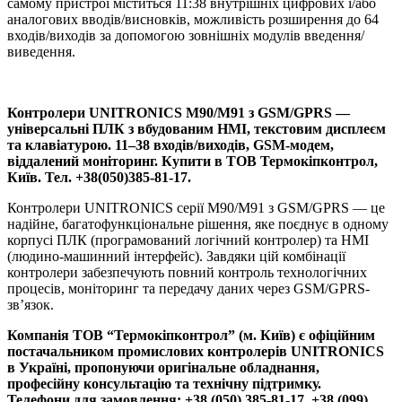
самому пристрої міститься 11:38 внутрішніх цифрових і/або
аналогових вводів/висновків, можливість розширення до 64
входів/виходів за допомогою зовнішніх модулів введення/
виведення.
Контролери UNITRONICS М90/М91 з GSM/GPRS —
універсальні ПЛК з вбудованим HMI, текстовим дисплеєм
та клавіатурою. 11–38 входів/виходів, GSM-модем,
віддалений моніторинг. Купити в ТОВ Термокіпконтрол,
Київ. Тел. +38(050)385-81-17.
Контролери UNITRONICS серії М90/М91 з GSM/GPRS — це
надійне, багатофункціональне рішення, яке поєднує в одному
корпусі ПЛК (програмований логічний контролер) та HMI
(людино-машинний інтерфейс). Завдяки цій комбінації
контролери забезпечують повний контроль технологічних
процесів, моніторинг та передачу даних через GSM/GPRS-
зв’язок.
Компанія ТОВ “Термокіпконтрол” (м. Київ) є офіційним
постачальником промислових контролерів UNITRONICS
в Україні, пропонуючи оригінальне обладнання,
професійну консультацію та технічну підтримку.
Телефони для замовлення: +38 (050) 385-81-17, +38 (099)