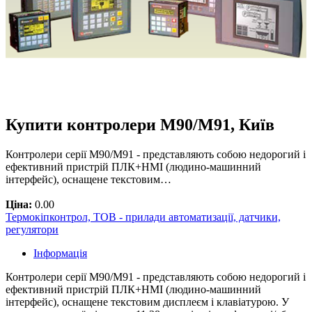
Купити контролери М90/М91, Київ
Контролери серії М90/М91 - представляють собою недорогий і
ефективний пристрій ПЛК+HMI (людино-машинний
інтерфейс), оснащене текстовим…
Ціна:
0.00
Термокіпконтрол, ТОВ - прилади автоматизації, датчики,
регулятори
Інформація
Контролери серії М90/М91 - представляють собою недорогий і
ефективний пристрій ПЛК+HMI (людино-машинний
інтерфейс), оснащене текстовим дисплеєм і клавіатурою. У