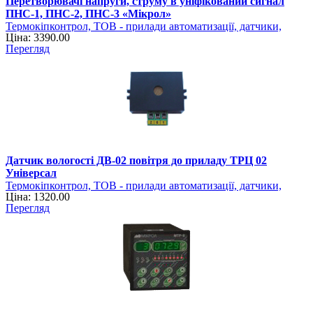
Перетворювачі напруги, струму в уніфікований сигнал
ПНС-1, ПНС-2, ПНС-3 «Мікрол»
Термокіпконтрол, ТОВ - прилади автоматизації, датчики,
Ціна: 3390.00
регулятори
Перегляд
Датчик вологості ДВ-02 повітря до приладу ТРЦ 02
Універсал
Термокіпконтрол, ТОВ - прилади автоматизації, датчики,
Ціна: 1320.00
регулятори
Перегляд