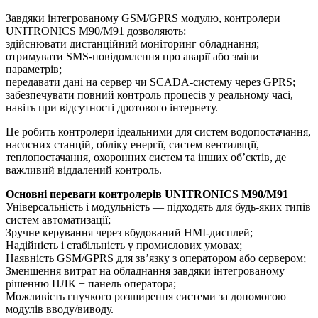
Завдяки інтегрованому GSM/GPRS модулю, контролери
UNITRONICS М90/М91 дозволяють:
здійснювати дистанційний моніторинг обладнання;
отримувати SMS-повідомлення про аварії або зміни
параметрів;
передавати дані на сервер чи SCADA-систему через GPRS;
забезпечувати повний контроль процесів у реальному часі,
навіть при відсутності дротового інтернету.
Це робить контролери ідеальними для систем водопостачання,
насосних станцій, обліку енергії, систем вентиляції,
теплопостачання, охоронних систем та інших об’єктів, де
важливий віддалений контроль.
Основні переваги контролерів UNITRONICS М90/М91
Універсальність і модульність — підходять для будь-яких типів
систем автоматизації;
Зручне керування через вбудований HMI-дисплей;
Надійність і стабільність у промислових умовах;
Наявність GSM/GPRS для зв’язку з оператором або сервером;
Зменшення витрат на обладнання завдяки інтегрованому
рішенню ПЛК + панель оператора;
Можливість гнучкого розширення системи за допомогою
модулів вводу/виводу.