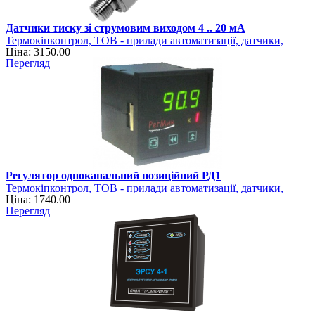
Датчики тиску зі струмовим виходом 4 .. 20 мА
Термокіпконтрол, ТОВ - прилади автоматизації, датчики,
Ціна: 3150.00
регулятори
Перегляд
Регулятор одноканальний позиційний РД1
Термокіпконтрол, ТОВ - прилади автоматизації, датчики,
Ціна: 1740.00
регулятори
Перегляд