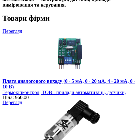
вимірювання та керування.
Товари фірми
Перегляд
Плата аналогового виходу (0 - 5 мА, 0 - 20 мА, 4 - 20 мА, 0 -
10 В)
Термокіпконтрол, ТОВ - прилади автоматизації, датчики,
Ціна: 960.00
регулятори
Перегляд