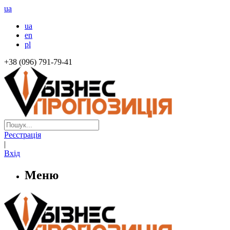
ua
ua
en
pl
+38 (096) 791-79-41
Реєстрація
|
Вхід
Меню