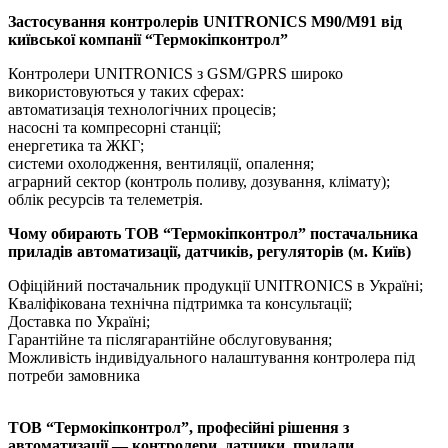
Застосування контролерів UNITRONICS М90/М91 від
київської компанії “Термокіпконтрол”
Контролери UNITRONICS з GSM/GPRS широко
використовуються у таких сферах:
автоматизація технологічних процесів;
насосні та компресорні станції;
енергетика та ЖКГ;
системи охолодження, вентиляції, опалення;
аграрний сектор (контроль поливу, дозування, клімату);
облік ресурсів та телеметрія.
Чому обирають ТОВ “Термокіпконтрол” постачальника
приладів автоматизації, датчиків, регуляторів (м. Київ)
Офіційний постачальник продукції UNITRONICS в Україні;
Кваліфікована технічна підтримка та консультації;
Доставка по Україні;
Гарантійне та післягарантійне обслуговування;
Можливість індивідуального налаштування контролера під
потреби замовника
ТОВ “Термокіпконтрол”, професійні рішення з
автоматизації — контролери, датчики, прилади