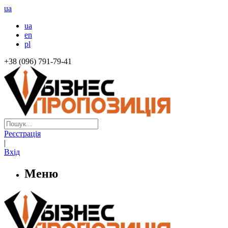
ua
ua
en
pl
+38 (096) 791-79-41
Реєстрація
|
Вхід
Меню